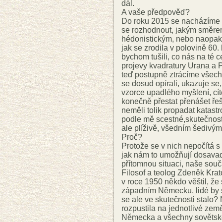
dál.
A vaše předpověď?
Do roku 2015 se nacházíme 
se rozhodnout, jakým směrem
hédonistickým, nebo naopak s
jak se zrodila v polovině 60. 
bychom tušili, co nás na té
projevy kvadratury Urana a P
teď postupně ztrácíme všechny
se dosud opírali, ukazuje se,
vzorce upadlého myšlení, cít
konečně přestat přenášet řeš
neměli tolik propadat katastr
podle mě scestné,skutečnost
ale plíživě, všedním šedivý
Proč?
Protože se v nich nepočítá 
jak nám to umožňují dosavad
přítomnou situaci, naše souč
Filosof a teolog Zdeněk Krat
v roce 1950 někdo věštil, že
západním Německu, lidé by si 
se ale ve skutečnosti stalo
rozpustila na jednotlivé zem
Německa a všechny sovětské