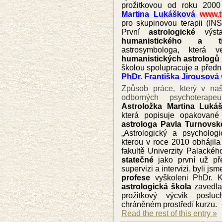
prožitkovou od roku 2000
Martina Lukášková
www.t
pro skupinovou terapii (IN
První
astrologické
výsta
humanistického a tra
astrosymbologa, která 
humanistických astrologů
školou spolupracuje a přednáš
PhDr.
F
rantiška Jirousová
Způsob práce, který v na
odborných psychoterape
Astroložka Martina Luká
která popisuje opakované 
astrologa Pavla Turnovs
„Astrologický a psycholog
kterou v roce 2010 obhájila 
fakultě Univerzity Palacké
statečné
jako první už př
supervizi a intervizi, byli j
profese
vyškoleni PhDr. 
astrologická škola
zavedla
prožitkový výcvik poslu
chráněném prostředí kurzu.
Read the rest of this entry »