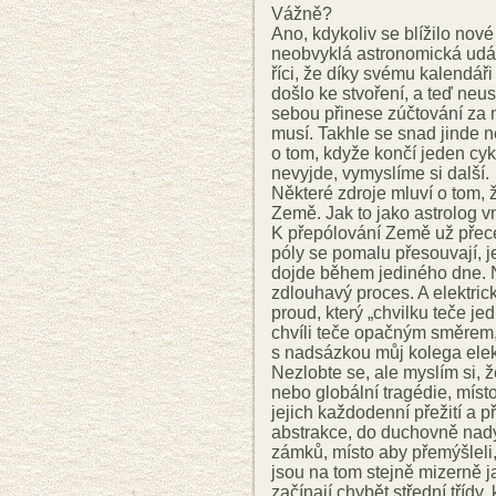
Vážně?
Ano, kdykoliv se blížilo nov
neobvyklá astronomická událo
říci, že díky svému kalendáři
došlo ke stvoření, a teď neu
sebou přinese zúčtování za n
musí. Takhle se snad jinde 
o tom, kdyže končí jeden cyk
nevyjde, vymyslíme si další.
Některé zdroje mluví o tom, ž
Země. Jak to jako astrolog 
K přepólování Země už přec
póly se pomalu přesouvají, je
dojde během jediného dne. N
zdlouhavý proces. A elektri
proud, který „chvilku teče j
chvíli teče opačným směrem, 
s nadsázkou můj kolega elek
Nezlobte se, ale myslím si, ž
nebo globální tragédie, místo 
jejich každodenní přežití a př
abstrakce, do duchovně na
zámků, místo aby přemýšleli, 
jsou na tom stejně mizerně j
začínají chybět střední třídy,