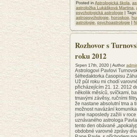
Posted in
Astrologická škola
,
as
astroložka Lukášková Martina
,
psychologická astrologie
| Tags
astropsychologie
,
horoskop
,
hu
astrologie
,
psychoastrologie
|
N
Rozhovor s Turnovsk
roku 2012
Srpen 17th, 2020 | Author
admi
Astrologovi Pavlovi Turnovs
šéfredaktorka časopisu Záha
Už půl roku mi chodí varovné 
přicházejícím 21. 12. 2012 
několik měsíců, svíčkami, ba
tmavými závěsy, ručními filtr
že nastane absolutní tma a ti
možnost navázání komunikač
jsme naposledy zažili v roce
uznávaného astrologa Pavla 
tento den obávané „apokalyps
obdobné varovné zprávy dív
Pane Pavle, s příchodem nov