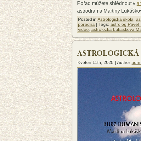
Pořad můžete shlédnout v
a
astrodrama Martiny Lukáško
Posted in
Astrologická škola
,
as
poradna
| Tags:
astrolog Pavel
video
,
astroložka Lukášková Ma
ASTROLOGICKÁ 
Květen 11th, 2025 | Author
adm