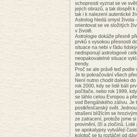
schopnosti vyznat se ve svět
jejich obrazů, a tak dospět
tak i k nalezení autentické živ
Astrolog hledá smysl života 
orientovat se ve složitých ži
v životě.
Astrologie dokáže přesně př
prvků s vysokou přesností do
situace na nebi v řádu lidský
nedisponují astrologové celk
neopakovatelné situace vykl
trendy.
Proč se ale právě teď podle v
Je to pokračování všech pře
Není nutno chodit daleko do
rok 2000, kdy se lidé báli prv
počítače, nebo rok 1999, kd
se táhlo celou Evropou a př
vod Bengálského zálivu. Je t
postkřesťanský svět. Jednou
strašeni blížícím se hroziv
ze zatracení, protože jsme 
provinění, lží a zločinů. Lidé
se apokalypsy vytvářejí čast
kolotoč se tu roztáčel od dá