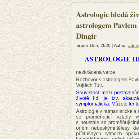
Astrologie hledá ži
astrologem Pavlem 
Dingir
Srpen 16th, 2020 | Author
admi
ASTROLOGIE H
nezkrácená verze
Rozhovor s astrologem Pavl
Vojtěch Tutr.
Souvislost mezi postavení
životě lidí je tzv. akauz
symptomatická. Můžete tento 
Astrologie v humanistické a 
se proměňující vztahy v
s neustále se proměňujícími
oněmi nebeskými tělesy, kte
příslušných rytmech opaku