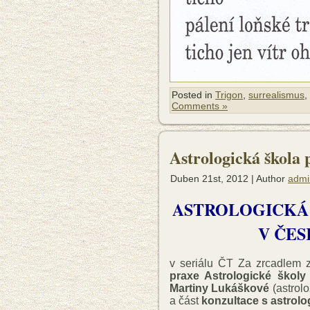
Posted in
Trigon
,
surrealismus
,
Comments »
Astrologická škola 
Duben 21st, 2012 | Author
admi
ASTROLOGICKÁ 
V ČES
v seriálu ČT Za zrcadlem z
praxe Astrologické školy
Martiny Lukáškové
(astrolo
a část
konzultace s astro