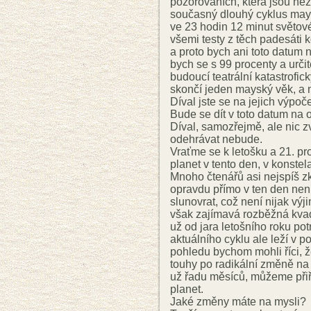
pozorováních, která jsou ne
současný dlouhý cyklus may
ve 23 hodin 12 minut světov
všemi testy z těch padesáti k
a proto bych ani toto datum n
bych se s 99 procenty a urči
budoucí teatrální katastrofi
skončí jeden mayský věk, a 
Díval jste se na jejich výpoč
Bude se dít v toto datum na 
Díval, samozřejmě, ale nic z
odehrávat nebude.
Vraťme se k letošku a 21. pr
planet v tento den, v konstel
Mnoho čtenářů asi nejspíš z
opravdu přímo v ten den není
slunovrat, což není nijak vý
však zajímavá rozběžná kvad
už od jara letošního roku po
aktuálního cyklu ale leží v p
pohledu bychom mohli říci, 
touhy po radikální změně na
už řadu měsíců, můžeme přiř
planet.
Jaké změny máte na mysli?