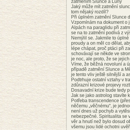
zatměním Slunce a Luny
Jaký může mít zatmění slunce
tom nějaký rozdíl?
Při úplném zatmění Slunce d
Vzpomínám na dokument o jed
Alpách na paraglidu při zatm
se na to zatmění podívá z vý
Nemýlil se. Jakmile to úplné
proudy a on měl co dělat, ab
lépe chápat, proč ptáci při z
schovávají se někde ve strome
je noc, ale proto, že se jejich
Víme, že běžná novoluní a úp
případě zatmění Slunce a Mě
je tento vliv ještě silnější a
Podtrhuje ostatní vztahy v t
zdůrazní krizové projevy ro
Dosavadní krize bude tedy p
Jak se jako astrolog stavíte
Potřeba transcendence (přes
něčemu „věčnému“, je jednou
není dnes už pochyb a vytěs
nebezpečné. Spiritualita se 
věr a hnutí než bylo dosud 
všemu jsou lidé ochotni uvěři