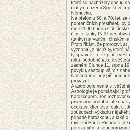
které se nacházely dosud n
ocitly na území Spolkové re
Německu.
Na přelomu 60. a 70. let, za 
pohraničních přestřelek, bylo 
roce 2000 budou stát čínské 
čínské tanky Paříž nedobýva
(tanky) narvanými čínským 
Proto říkám, že proroctví, ať
významů, z nichž ty, které ná
ty správné. Totéž platí i věš
roku, podobně jako k věštb
zatmění Slunce 11. srpna 19
povyku, sestoupivším z nebe
Nostredame nejspíš humbuk, 
provázel.
A astrologie nemá s „věštěn
Astrologie je pomáhající pr
horoskopem. Ten rozhovor s
písemnou podobu, ale i pak 
očekává klientovu reakci. J
způsobech výkladu nějakého
případě horoskopu, a také o 
myšlení Paula Ricoeura jde 
porozumění a sebeporozuměn