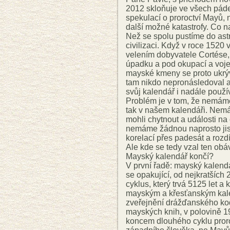
2012 skloňuje ve všech pádec
spekulací o proroctví Mayů, n
další možné katastrofy. Co na
Než se spolu pustíme do as
civilizaci. Když v roce 152
velením dobyvatele Cortése, 
úpadku a pod okupací a voje
mayské kmeny se proto ukrýv
tam nikdo nepronásledoval a 
svůj kalendář i nadále používa
Problém je v tom, že nemám
tak v našem kalendáři. Nem
mohli chytnout a události na
nemáme žádnou naprosto jist
korelací přes padesát a rozdíl 
Ale kde se tedy vzal ten ob
Mayský kalendář končí?
V první řadě: mayský kalendá
se opakující, od nejkratších 
cyklus, který trvá 5125 let a
mayským a křesťanským kale
zveřejnění drážďanského ko
mayských knih, v polovině 19.
koncem dlouhého cyklu proro