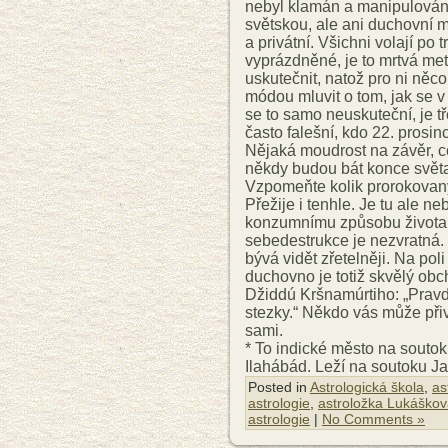
nebyl klamán a manipulován,
světskou, ale ani duchovní mo
a privátní. Všichni volají po 
vyprázdněné, je to mrtvá met
uskutečnit, natož pro ni něc
módou mluvit o tom, jak se v
se to samo neuskuteční, je tř
často falešní, kdo 22. prosin
Nějaká moudrost na závěr, c
někdy budou bát konce svět
Vzpomeňte kolik prorokovaný
Přežije i tenhle. Je tu ale n
konzumnímu způsobu života s
sebedestrukce je nezvratná.
bývá vidět zřetelněji. Na pol
duchovno je totiž skvělý obc
Džiddú Kršnamúrtiho: „Pravd
stezky.“ Někdo vás může přiv
sami.
* To indické město na soutok
Ilahábád. Leží na soutoku J
Posted in
Astrologická škola
,
as
astrologie
,
astroložka Lukáškov
astrologie
|
No Comments »