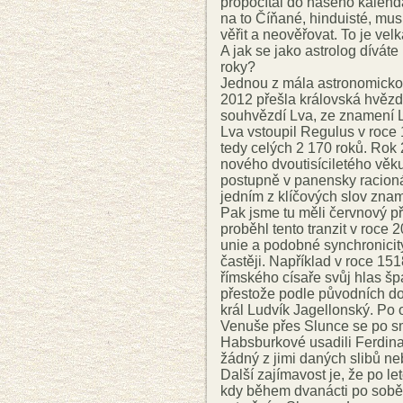
propočítal do našeho kalendá
na to Číňané, hinduisté, mu
věřit a neověřovat. To je vel
A jak se jako astrolog dívát
roky?
Jednou z mála astronomicko-a
2012 přešla královská hvězd
souhvězdí Lva, ze znamení
Lva vstoupil Regulus v roce
tedy celých 2 170 roků. Rok
nového dvoutisíciletého věku
postupně v panensky racion
jedním z klíčových slov zna
Pak jsme tu měli červnový 
proběhl tento tranzit v roce
unie a podobné synchronicit
častěji. Například v roce 151
římského císaře svůj hlas šp
přestože podle původních do
král Ludvík Jagellonský. Po 
Venuše přes Slunce se po sm
Habsburkové usadili Ferdinan
žádný z jimi daných slibů ne
Další zajímavost je, že po l
kdy během dvanácti po sobě