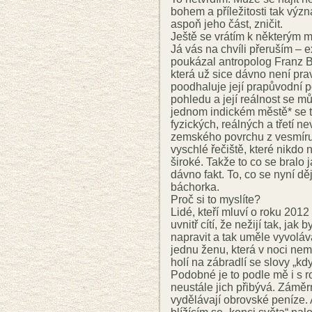
bohem a příležitosti tak vý
aspoň jeho část, zničit.
Ještě se vrátím k některým 
Já vás na chvíli přeruším – e
poukázal antropolog Franz Bo
která už sice dávno není pra
poodhaluje její prapůvodní po
pohledu a její reálnost se m
jednom indickém městě* se tvr
fyzických, reálných a třetí ne
zemského povrchu z vesmíru 
vyschlé řečiště, které nikdo 
široké. Takže to co se bralo
dávno fakt. To, co se nyní dě
báchorka.
Proč si to myslíte?
Lidé, kteří mluví o roku 2012
uvnitř cítí, že nežijí tak, jak
napravit a tak uměle vyvoláva
jednu ženu, která v noci nem
holí na zábradlí se slovy „k
Podobné je to podle mě i s r
neustále jich přibývá. Záměr
vydělávají obrovské peníze. 