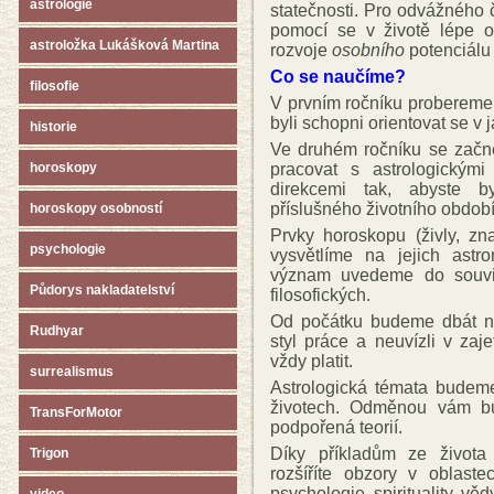
astrologie
statečnosti. Pro odvážného č
pomocí se v životě lépe or
astroložka Lukášková Martina
rozvoje
osobního
potenciálu 
Co se naučíme?
filosofie
V prvním ročníku probereme 
byli schopni orientovat se v
historie
Ve druhém ročníku se začn
pracovat s astrologickými
horoskopy
direkcemi tak, abyste b
příslušného životního období
horoskopy osobností
Prvky horoskopu (živly, zn
psychologie
vysvětlíme na jejich astro
význam uvedeme do souvisl
Půdorys nakladatelství
filosofických.
Od počátku budeme dbát na 
Rudhyar
styl práce a neuvízli v za
vždy platit.
surrealismus
Astrologická témata budeme
životech. Odměnou vám bud
TransForMotor
podpořená teorií.
Díky příkladům ze života
Trigon
rozšíříte obzory v oblastech
psychologie, spirituality, věd