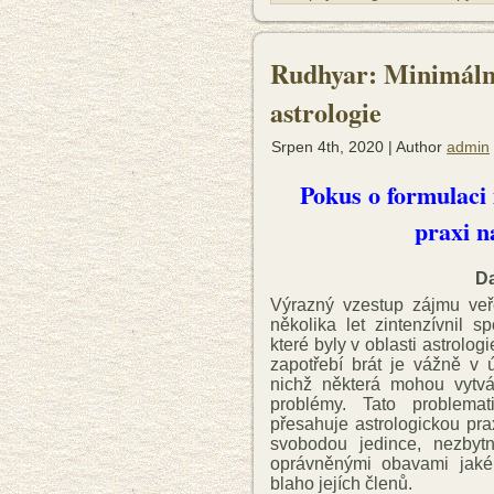
Rudhyar: Minimáln
astrologie
Srpen 4th, 2020 | Author
admin
Pokus o formulaci
praxi n
D
Výrazný vzestup zájmu veře
několika let zintenzívnil 
které byly v oblasti astrolog
zapotřebí brát je vážně v 
nichž některá mohou vytvář
problémy. Tato problem
přesahuje astrologickou pr
svobodou jedince, nezbyt
oprávněnými obavami jaké
blaho jejích členů.