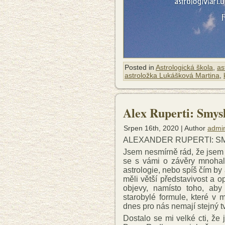
Posted in
Astrologická škola
,
as
astroložka Lukášková Martina
,
Alex Ruperti: Smysl
Srpen 16th, 2020 | Author
admi
ALEXANDER RUPERTI: S
Jsem nesmírně rád, že jsem
se s vámi o závěry mnohale
astrologie, nebo spíš čím by
měli větší představivost a o
objevy, namísto toho, aby
starobylé formule, které v 
dnes pro nás nemají stejný tv
Dostalo se mi velké cti, že