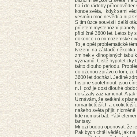
blížícím se „konci světa“ nal
halí do rádoby přírodovědec
konce světa, i když sami vědc
vesmíru moc nevědí a nijak se
S tím úzce souvisí i další otá
příletem mysteriózní planety
přibližně 3600 let. Letos by 
dokonce i o mimozemské civi
To je opět problematické té
tvrzení, na základě několika 
zmínek v klínopisných tabulk
významů. Čistě hypoteticky b
takto dlouho periodu. Probl
doloženou zprávu o tom, že
3600 let dochází. Jediné zd
historie spolehnout, jsou číns
n. l. což je dost dlouhé obdo
dokázaly zaznamenat. A jak v
Uznávám, že setkání s planet
romantičtějších a exotičtější
našeho světa přijít, nicméně s
lidé nemusí bát. Pátý element
fantasy.
Mnozí budou oponovat, že j
Pak bych chtěl vědět, jak na t