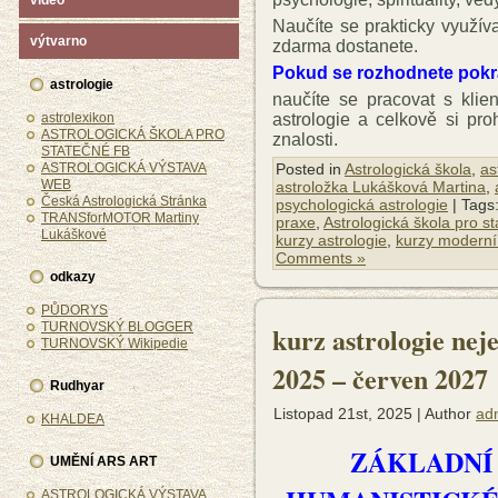
video
Naučíte se prakticky využíva
výtvarno
zdarma dostanete.
Pokud se rozhodnete pokra
astrologie
naučíte se pracovat s klie
astrologie a celkově si pro
astrolexikon
ASTROLOGICKÁ ŠKOLA PRO
znalosti.
STATEČNÉ FB
Posted in
Astrologická škola
,
as
ASTROLOGICKÁ VÝSTAVA
WEB
astroložka Lukášková Martina
,
Česká Astrologická Stránka
psychologická astrologie
| Tags
TRANSforMOTOR Martiny
praxe
,
Astrologická škola pro s
Lukáškové
kurzy astrologie
,
kurzy moderní 
Comments »
odkazy
PŮDORYS
TURNOVSKÝ BLOGGER
kurz astrologie nej
TURNOVSKÝ Wikipedie
2025 – červen 2027
Rudhyar
Listopad 21st, 2025 | Author
ad
KHALDEA
ZÁKLADNÍ
UMĚNÍ ARS ART
ASTROLOGICKÁ VÝSTAVA