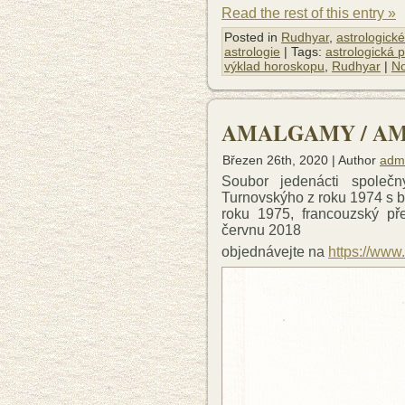
Read the rest of this entry »
Posted in
Rudhyar
,
astrologické
astrologie
| Tags:
astrologická 
výklad horoskopu
,
Rudhyar
|
N
AMALGAMY / A
Březen 26th, 2020 | Author
adm
Soubor jedenácti společ
Turnovskýho z roku 1974 s b
roku 1975, francouzský pře
červnu 2018
objednávejte na
https://www