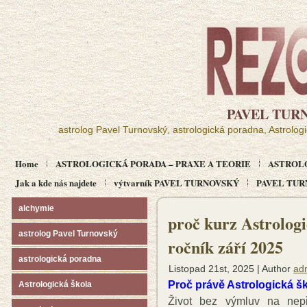
PAVEL TUR
astrolog Pavel Turnovský, astrologická poradna, Astrolog
Home
ASTROLOGICKÁ PORADA – PRAXE A TEORIE
ASTROL
Jak a kde nás najdete
výtvarník PAVEL TURNOVSKÝ
PAVEL TURN
alchymie
proč kurz Astrologi
astrolog Pavel Turnovský
ročník září 2025
astrologická poradna
Listopad 21st, 2025 | Author
ad
Proč právě Astrologická š
Astrologická škola
Život bez výmluv na nep