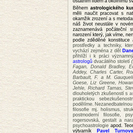
ostatním lidem a okolnímu sv
Během
astrologického ku
měli naučit pracovat s na
okamžik zrození a s metoda
náš život neustále v novém
zaznamenává počáteční s
narození který, jak víme, nen
podle zděděné konstituce 
prostředky a techniky, kte
vychází zejména z děl
Dan
přihlíží i k práci význam
astrologů
dvacátého století
(
Fagan, Donald Bradley, E
Addey, Charles Carter, R
Barbault, F.
a
M. Gauquelin
Goese, Liz Greene, Howar
Jehle
,
Richard Tarnas, Ste
dlouholetých zkušeností s
a
praktickou sebezkušenos
podělíme. Nezanedbatelnou 
filosofie mj. holismus, stru
postmoderní filosofie, ps
rogersovská, gestalt a nar
psychoastrologie
apod. Teor
výtvarník
Pavel Turnov