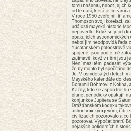
západního člověka, ne Mayů.
tomu našemu, neboť jejich ko
od té naší, která je lineární 
V roce 1950 zveřejnili tři a
Thompson svoji korelaci, za
události mayské historie Moc
nepovedlo. Když se jejich k
opakujících astronomických u
neboť jim neodpovídá řada z
Yucatanském poloostrově vidi
spojené, jsou podle mě zalo
zajímavě, když v něm jsou jed
Není mezi těmi padesáti výp
že by mohlo být spočítáno d
Je. V osmdesátých letech min
Mayského kalendáře do křesť
Bohumil Böhmovi z Kolína, a 
Každý, kdo se aspoň trochu v
planet periodicky opakují, n
konjunkce Jupitera se Satur
Drážďanském kodexu takové p
astronomickým jevům, řídili 
civilizacích pozorovalo a co
pozorovat. Výpočet bratrů B
nějakých pofiderních histori