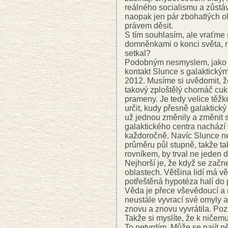
reálného socialismu a zůstáva
naopak jen pár zbohatlých ol
právem děsit.
S tím souhlasím, ale vraťme 
domněnkami o konci světa, n
setkal?
Podobným nesmyslem, jako j
kontakt Slunce s galaktický
2012. Musíme si uvědomit, že
takový zploštělý chomáč cukr
prameny. Je tedy velice těž
určit, kudy přesně galaktický
už jednou změnily a změnit 
galaktického centra nachází
každoročně. Navíc Slunce nen
průměru půl stupně, takže ta
rovníkem, by trval ne jeden d
Nejhorší je, že když se začn
oblastech. Většina lidí má v
potřeštěná hypotéza halí do 
Věda je přece vševědoucí a n
neustále vyvrací své omyly a
znovu a znovu vyvrátila. Po
Takže si myslíte, že k niče
To netvrdím. Může se najít ně