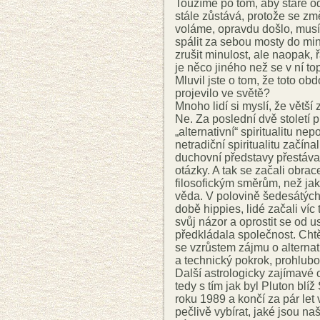
Toužíme po tom, aby staré od
stále zůstává, protože se z
voláme, opravdu došlo, musím
spálit za sebou mosty do mi
zrušit minulost, ale naopak, 
je něco jiného než se v ní top
Mluvil jste o tom, že toto obd
projevilo ve světě?
Mnoho lidí si myslí, že větší
Ne. Za poslední dvě století 
„alternativní“ spiritualitu n
netradiční spiritualitu začín
duchovní představy přestáva
otázky. A tak se začali obra
filosofickým směrům, než jaké
věda. V polovině šedesátých
době hippies, lidé začali víc 
svůj názor a oprostit se od u
předkládala společnost. Chtěl
se vzrůstem zájmu o alternati
a technický pokrok, prohlub
Další astrologicky zajímavé
tedy s tím jak byl Pluton blíž
roku 1989 a končí za pár let
pečlivě vybírat, jaké jsou n