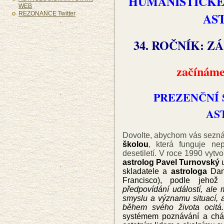
HUMANISTICKÉ
WEB
REZONANCE Twitter
AS
34. ROČNÍK: ZÁ
začínáme 
PREZENČNÍ
AS
Dovolte, abychom vás sezná
školou
, která funguje ne
desetiletí. V roce 1990 vytvo
astrolog Pavel Turnovský
u
skladatele a
astrologa
Dan
Francisco), podle jehož
předpovídání událostí, ale
smyslu a významu situací, a
během svého života ocitá.
systémem poznávání a chá