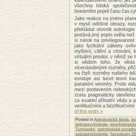
kalendářového umění, jež pěst
všechna lidská společens
lineárního pojetí času čas cy
Jako reakce na jméno plane
v myslí odlišné obrazy, ro
překládat slovník astrologie
podává jiný popis světa než 
si nárok na privilegovanost
jako fyzikální zákony ovli
myšlení, cítění a chování, 
virtuální prostor, v němž se 
si vědom toho, že věda 
vícenásobnými rozměry, při
na čtyři rozměry našeho bě
existuje asi tucet teorií ka
paralelní vesmíry. Proto ot
mezi postavením nebeských 
zcela pragmaticky otevřenu
za exaktní přírodní vědu a p
verifikačními a falzifikační
of this entry »
Posted in
Astrologická škola
,
as
astropsychologie
,
psychologická
Turnovský
,
astrologická poradn
astropsychologie
,
horoskopy 2