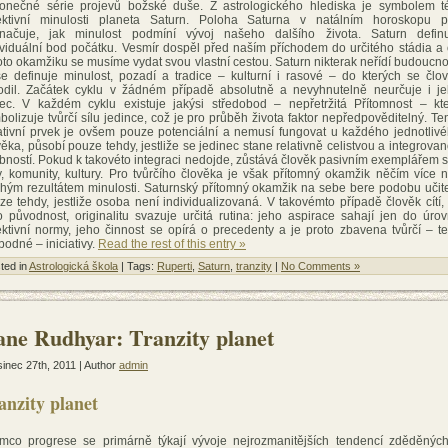
onečné série projevů božské duše. Z astrologického hlediska je symbolem t
ektivní minulosti planeta Saturn. Poloha Saturna v natálním horoskopu 
načuje, jak minulost podmíní vývoj našeho dalšího života. Saturn defin
ividuální bod počátku. Vesmír dospěl před naším příchodem do určitého stádia a
oto okamžiku se musíme vydat svou vlastní cestou. Saturn nikterak neřídí budoucno
še definuje minulost, pozadí a tradice – kulturní i rasové – do kterých se člo
odil. Začátek cyklu v žádném případě absolutně a nevyhnutelně neurčuje i j
ec. V každém cyklu existuje jakýsi středobod – nepřetržitá Přítomnost – kt
bolizuje tvůrčí sílu jedince, což je pro průběh života faktor nepředpověditelný. Te
ativní prvek je ovšem pouze potenciální a nemusí fungovat u každého jednotliv
věka, působí pouze tehdy, jestliže se jedinec stane relativně celistvou a integrova
bností. Pokud k takovéto integraci nedojde, zůstává člověk pasivním exemplářem 
y, komunity, kultury. Pro tvůrčího člověka je však přítomný okamžik něčím více 
hým rezultátem minulosti. Saturnský přítomný okamžik na sebe bere podobu učit
ze tehdy, jestliže osoba není individualizovaná. V takovémto případě člověk cítí,
o původnost, originalitu svazuje určitá rutina: jeho aspirace sahají jen do úro
ektivní normy, jeho činnost se opírá o precedenty a je proto zbavena tvůrčí – t
bodné – iniciativy.
Read the rest of this entry »
ted in
Astrologická škola
| Tags:
Ruperti
,
Saturn
,
tranzity
|
No Comments »
ne Rudhyar: Tranzity planet
inec 27th, 2011 | Author
admin
anzity planet
ímco progrese se primárně týkají vývoje nejrozmanitějších tendencí zděděnýc