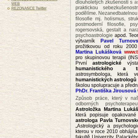
dlouholetých zkušeností s
a
WEB
praktickou sebezkušenos
REZONANCE Twitter
podělíme. Nezanedbatelnou 
filosofie mj. holismus, stru
postmoderní filosofie, ps
rogersovská, gestalt a nar
psychoastrologie
apod. Teor
výtvarník
Pavel Turnov
prožitkovou od roku 2000
Martina Lukášková
www.t
pro skupinovou terapii (IN
První
astrologické
výsta
humanistického a tra
astrosymbologa, která 
humanistických astrologů
školou spolupracuje a přednáš
PhDr.
F
rantiška Jirousová
Způsob práce, který v na
odborných psychoterape
Astroložka Martina Luká
která popisuje opakované 
astrologa Pavla Turnovs
„Astrologický a psycholog
kterou v roce 2010 obhájila 
fakultě Univerzity Palacké