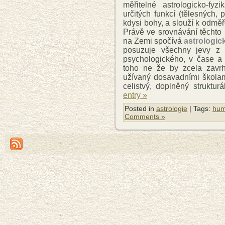
měřitelné astrologicko-fyz
určitých funkcí (tělesných,
kdysi bohy, a slouží k odmě
Právě ve srovnávání těchto 
na Zemi spočívá
astrologic
posuzuje všechny jevy z 
psychologického, v čase a 
toho ne že by zcela zavrh
užívaný dosavadními školami
celistvý, doplněný struktu
entry »
Posted in
astrologie
| Tags:
hum
Comments »