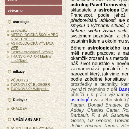
video
astrolog Pavel Turnovský
u
skladatele a
astrologa
Dan
výtvarno
Francisco), podle jehož
předpovídání událostí, ale
astrologie
smyslu a významu situací, a
během svého života ocitá.
astrolexikon
ASTROLOGICKÁ ŠKOLA PRO
systémem poznávání a chá
STATEČNÉ FB
ostatním lidem a okolnímu sv
ASTROLOGICKÁ VÝSTAVA
Během
astrologického ku
WEB
Česká Astrologická Stránka
měli naučit pracovat s na
TRANSforMOTOR Martiny
okamžik zrození a s metoda
Lukáškové
náš život neustále v novém
zaznamenává počáteční s
odkazy
narození který, jak víme, nen
podle zděděné konstituce 
PŮDORYS
prostředky a techniky, kte
TURNOVSKÝ BLOGGER
TURNOVSKÝ Wikipedie
vychází zejména z děl
Dan
přihlíží i k práci význam
astrologů
dvacátého století
(
Rudhyar
Fagan, Donald Bradley, E
KHALDEA
Addey, Charles Carter, R
Barbault, F.
a
M. Gauquelin
UMĚNÍ ARS ART
Goese, Liz Greene, Howar
Jehle
,
Richard Tarnas, Ste
ASTROLOGICKÁ VÝSTAVA