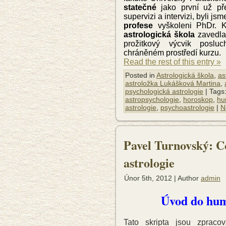
statečné
jako první už př
supervizi a intervizi, byli j
profese
vyškoleni PhDr. 
astrologická škola
zavedla
prožitkový výcvik poslu
chráněném prostředí kurzu.
Read the rest of this entry »
Posted in
Astrologická škola
,
as
astroložka Lukášková Martina
,
psychologická astrologie
| Tags
astropsychologie
,
horoskop
,
hu
astrologie
,
psychoastrologie
|
N
Pavel Turnovský: C
astrologie
Únor 5th, 2012 | Author
admin
Úvod do hum
Tato skripta jsou zpracov