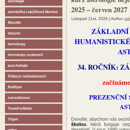
astrologie
2025 – červen 2027
astroložka Lukášková Martina
Listopad 21st, 2025 | Author
ad
filosofie
ZÁKLADNÍ
historie
HUMANISTICKÉ
horoskopy
AS
horoskopy osobností
34. ROČNÍK: ZÁ
psychologie
Půdorys nakladatelství
začínáme 
Rudhyar
PREZENČNÍ
surrealismus
AS
TransForMotor
Dovolte, abychom vás sezná
Trigon
školou
, která funguje ne
desetiletí. V roce 1990 vytvo