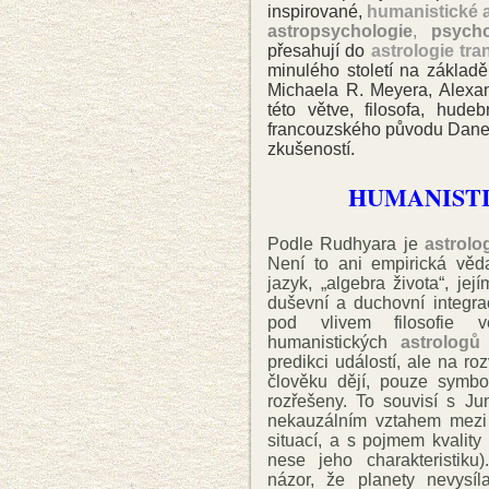
inspirované,
humanistické a
astropsychologie
,
psycho
přesahují do
astrologie tra
minulého století na základ
Michaela R. Meyera, Alexan
této větve, filosofa, hude
francouzského původu Dane 
zkušeností.
HUMANIST
Podle Rudhyara je
astrolo
Není to ani empirická věd
jazyk, „algebra života“, jej
duševní a duchovní integra
pod vlivem filosofie 
humanistických
astrologů
predikci událostí, ale na roz
člověku dějí, pouze symbol
rozřešeny. To souvisí s Ju
nekauzálním vztahem mezi
situací, a s pojmem kvality
nese jeho charakteristiku
názor, že planety nevysíla