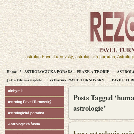
PAVEL TUR
astrolog Pavel Turnovský, astrologická poradna, Astrolog
Home
ASTROLOGICKÁ PORADA – PRAXE A TEORIE
ASTROL
Jak a kde nás najdete
výtvarník PAVEL TURNOVSKÝ
PAVEL TURN
alchymie
Posts Tagged ‘huma
astrolog Pavel Turnovský
astrologie’
astrologická poradna
Astrologická škola
kurz astrologie nej