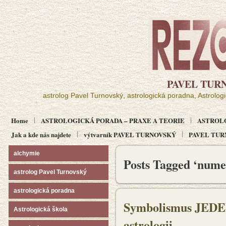
PAVEL TUR
astrolog Pavel Turnovský, astrologická poradna, Astrolog
Home
ASTROLOGICKÁ PORADA – PRAXE A TEORIE
ASTROL
Jak a kde nás najdete
výtvarník PAVEL TURNOVSKÝ
PAVEL TURN
alchymie
Posts Tagged ‘nume
astrolog Pavel Turnovský
astrologická poradna
Symbolismus JED
Astrologická škola
astrologii