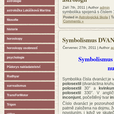
astrologie
Září 7th, 2011 | Author
admin
astroložka Lukášková Martina
symbolika spojená s číslem
Posted in
Astrologická škola
| T
filosofie
Comments »
historie
Symbolismus DVANÁ
horoskopy
Červenec 27th, 2011 | Author
a
horoskopy osobností
Symbolismus č
psychologie
nu
Půdorys nakladatelství
Rudhyar
Symbolika čísla dvanáct je 
polosextil
(dvanáctina kruhu
surrealismus
polosextil
30° a
kvinku
polosexti
l 330°. V angli
TransForMotor
inconjunt
, počeštěný tvar
i
Číslo dvanáct je pozoruhodn
Trigon
patrně založena na dojmu, 
novoluním, i když ve skuteč