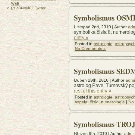
WEB
REZONANCE Twitter
Symbolismus OSMIČ
Listopad 2nd, 2010 | Author
ad
symbolika čísla 8, numerolog
entry »
Posted in
astrologie
,
astropsych
No Comments »
Symbolismus SEDMI
Duben 29th, 2010 | Author
adm
astrolog Pavel Turnovský po
rest of this entry »
Posted in
astrologie
,
astropsych
aspekt
,
číslo
,
numerologie
|
No
Symbolismus TROJK
Březen 9th, 2010 | Author
admi