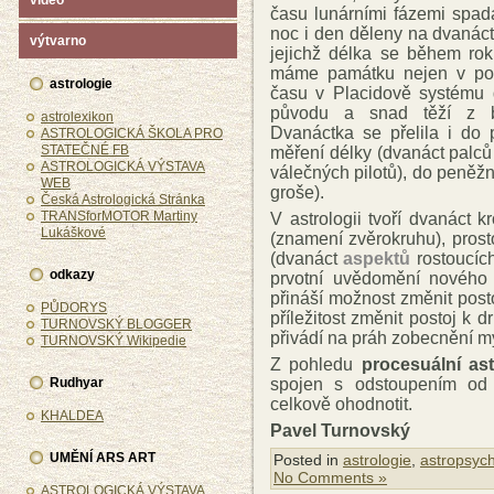
video
času lunárními fázemi spada
noc i den děleny na dvanáct 
výtvarno
jejichž délka se během rok
máme památku nejen v podo
astrologie
času v Placidově systém
původu a snad těží z b
astrolexikon
Dvanáctka se přelila i do 
ASTROLOGICKÁ ŠKOLA PRO
STATEČNÉ FB
měření délky (dvanáct palců
ASTROLOGICKÁ VÝSTAVA
válečných pilotů), do peněž
WEB
groše).
Česká Astrologická Stránka
TRANSforMOTOR Martiny
V astrologii tvoří dvanáct k
Lukáškové
(znamení zvěrokruhu), pros
(dvanáct
aspektů
rostoucíc
odkazy
prvotní uvědomění nového
přináší možnost změnit pos
PŮDORYS
příležitost změnit postoj k
TURNOVSKÝ BLOGGER
přivádí na práh zobecnění 
TURNOVSKÝ Wikipedie
Z pohledu
procesuální ast
spojen s odstoupením od 
Rudhyar
celkově ohodnotit.
KHALDEA
Pavel Turnovský
UMĚNÍ ARS ART
Posted in
astrologie
,
astropsych
No Comments »
ASTROLOGICKÁ VÝSTAVA