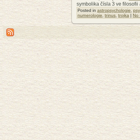
symbolika čísla 3 ve filosofii
Posted in
astropsychologie
,
psy
numerologie
,
trinus
,
trojka
|
No