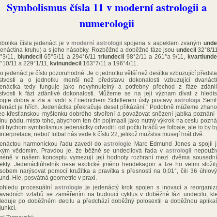
Symbolismus čísla 11 v moderní astrologii a
numerologii
bolika čísla jedenáct je v
moderní astrologii
spojena s aspektem zvaným
unde
denáctina kruhu) a s jeho násobky. Rozběžné a doběžné fáze jsou
undecil
32°8/1
°3/11,
biundecil
65°5/11 a 294°6/11
triundecil
98°2/11 a 261°a 9/11,
kvartiunde
°10/11 a 229°1/11,
kvinundecil
163°7/11 a 196°4/11.
lo jedenáct je číslo pozoruhodné. Je o jednotku větší než desítka vzbuzující předst
istvosti a o jednotku menší než představu dokonalosti vzbuzující dvanáct
enáctka tedy funguje jako nevyhnutelný a potřebný přechod z fáze zdánl
istvosti k fázi zdánlivé dokonalosti. Můžeme se na její význam dívat z hledi
logie dobra a zla a tvrdit s Friedrichem Schillerem ústy postavy
astrologa
Senih
denáct je hřích. Jedenáctka překračuje deset přikázání.“ Podobně můžeme zhano
eo-křesťanskou myšlenku dobrého stvoření a považovat snězení jablka poznání
činu pádu, místo toho, abychom ten čin pojímaali jako nutný výkrok na cestu pozná
li bychom symbolismus jedenáctky odvodit i od počtu hráčů ve fotbale, ale to by b
interpretace, neboť fotbal nás vede k číslu 22, jelikož mužstva musejí hrát dvě.
enáctou harmonickou řadu zavedl do
astrologie
Marc Edmund Jones a spojil j
ským vědomím. Pravdou je, že běžně se undecilová řada v
astrologii
nepoužív
méně v našem konceptu vymezují její hodnoty rozhraní mezi dvěma sousedn
ekty. Jedenáctiúhelník nese exotické jméno hendekagon a lze ho velmi složi
sobem narýsovat pomocí kružítka a pravítka s přesností na 0,01°, čili 36 úhlov
und. Hle, posvátná geometrie v praxi.
ohledu procesuální
astrologie je
jedenáctý krok spojen s inovací a reorganiz
avadních vztahů se zaměřením na budoucí cyklus v doběžné fázi undecilu, kt
leduje po doběžném decilu a předchází doběžný polosextil a doběžnou aplika
junkci.