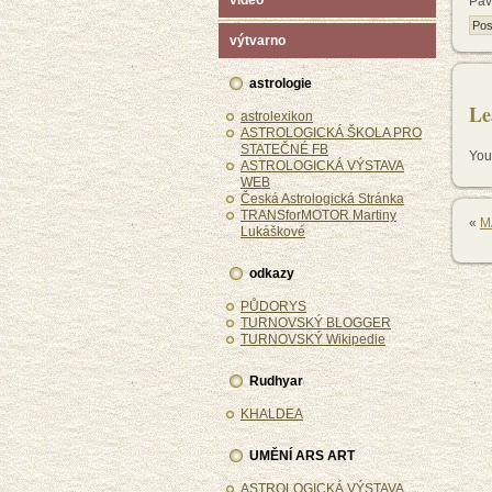
video
Pav
Pos
výtvarno
astrologie
Le
astrolexikon
ASTROLOGICKÁ ŠKOLA PRO
STATEČNÉ FB
You
ASTROLOGICKÁ VÝSTAVA
WEB
Česká Astrologická Stránka
TRANSforMOTOR Martiny
«
M
Lukáškové
odkazy
PŮDORYS
TURNOVSKÝ BLOGGER
TURNOVSKÝ Wikipedie
Rudhyar
KHALDEA
UMĚNÍ ARS ART
ASTROLOGICKÁ VÝSTAVA