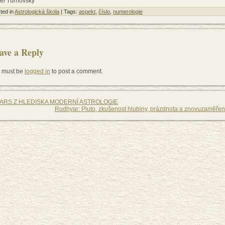
el Turnovský
ted in
Astrologická škola
| Tags:
aspekt
,
číslo
,
numerologie
ave a Reply
 must be
logged in
to post a comment.
ARS Z HLEDISKA MODERNÍ ASTROLOGIE
Rudhyar: Pluto, zkušenost hlubiny, prázdnota a znovuzaměřen