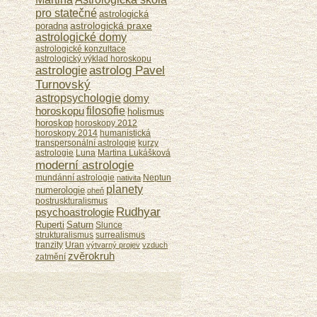
pro statečné
astrologická
astrologická praxe
poradna
astrologické domy
astrologické konzultace
astrologický výklad horoskopu
astrologie
astrolog Pavel
Turnovský
astropsychologie
domy
horoskopu
filosofie
holismus
horoskop
horoskopy 2012
horoskopy 2014
humanistická
transpersonální astrologie
kurzy
astrologie
Luna
Martina Lukášková
moderní astrologie
mundánní astrologie
Neptun
nativita
planety
numerologie
oheň
postruskturalismus
Rudhyar
psychoastrologie
Ruperti
Saturn
Slunce
strukturalismus
surrealismus
tranzity
Uran
výtvarný projev
vzduch
zvěrokruh
zatmění