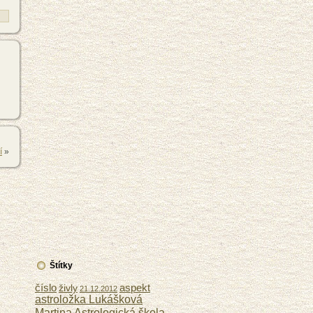
í
»
Štítky
číslo
aspekt
živly
21.12.2012
astroložka Lukášková
Astrologická škola
Martina