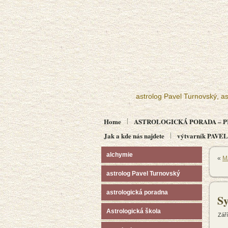
astrolog Pavel Turnovský, as
Home
ASTROLOGICKÁ PORADA – P
Jak a kde nás najdete
výtvarník PAV
alchymie
«
M
astrolog Pavel Turnovský
astrologická poradna
S
Astrologická škola
Září