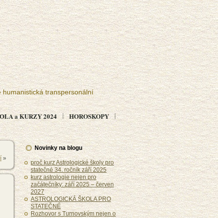
e humanistická transpersonální
LA a KURZY 2024
HOROSKOPY
Novinky na blogu
í
»
proč kurz Astrologické školy pro
statečné 34. ročník září 2025
kurz astrologie nejen pro
začátečníky: září 2025 – červen
2027
ASTROLOGICKÁ ŠKOLA PRO
STATEČNÉ
Rozhovor s Turnovským nejen o