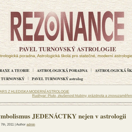
PAVEL TURNOVSKÝ ASTROLOGIE
trologická poradna, Astrologická škola pro statečné, moderní astrologi
RAXE A TEORIE
ASTROLOGICKÁ PORADNA
ASTROLOGICKÁ ŠKO
EL TURNOVSKÝ
PAVEL TURNOVSKÝ astrolog
ARS Z HLEDISKA MODERNÍ ASTROLOGIE
Rudhyar: Pluto, zkušenost hlubiny, prázdnota a znovuzaměřen
ymbolismus JEDENÁCTKY nejen v astrologii
 7th, 2011 | Author
admin