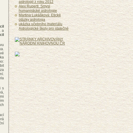
astrologii z roku 2012
Alex Ruperti: Smysl
humanistické astrologie
Martina Lukášková: Etické
otázky astrologa
ukázka učebního materiálu
cil
Astrologické školy pro statečné
1 a
cil
avu
ka.
ivé
ska
o:
bit
 za
ní.
yla
i s
á,
ími
tým
ých
ací
erá
ční