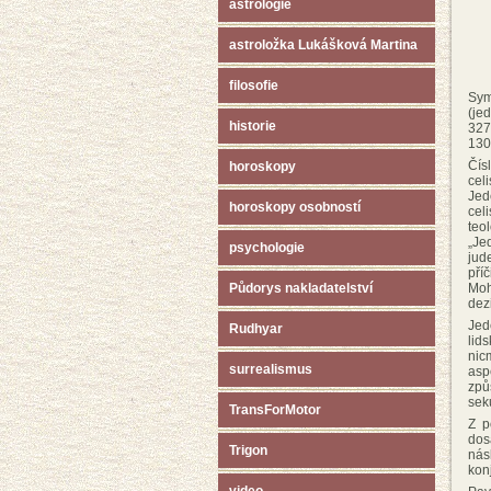
astrologie
astroložka Lukášková Martina
filosofie
Sym
(je
historie
327
130
Čís
horoskopy
cel
Jed
horoskopy osobností
cel
teo
„Je
psychologie
jud
pří
Moh
Půdorys nakladatelství
dez
Jed
Rudhyar
lid
nic
surrealismus
asp
způ
sek
TransForMotor
Z p
dos
Trigon
nás
kon