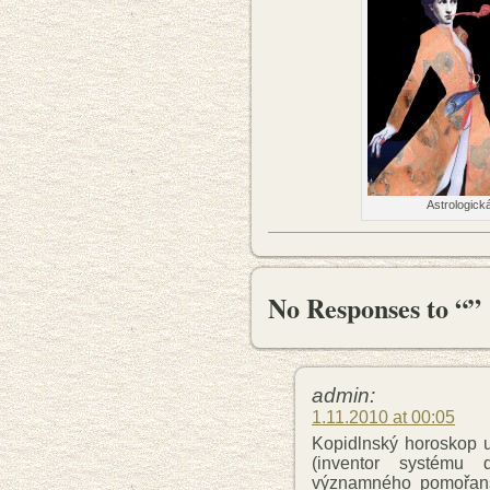
Astrologick
No Responses to “”
admin:
1.11.2010 at 00:05
Kopidlnský horoskop u
(inventor systému 
významného pomořans