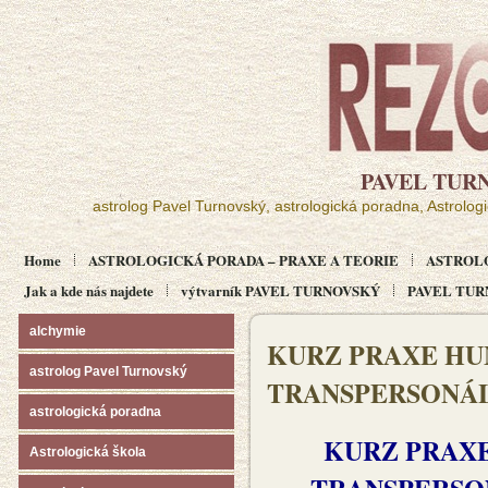
PAVEL TUR
astrolog Pavel Turnovský, astrologická poradna, Astrolog
Home
ASTROLOGICKÁ PORADA – PRAXE A TEORIE
ASTROL
Jak a kde nás najdete
výtvarník PAVEL TURNOVSKÝ
PAVEL TURN
alchymie
KURZ PRAXE HU
astrolog Pavel Turnovský
TRANSPERSONÁL
astrologická poradna
KURZ PRAX
Astrologická škola