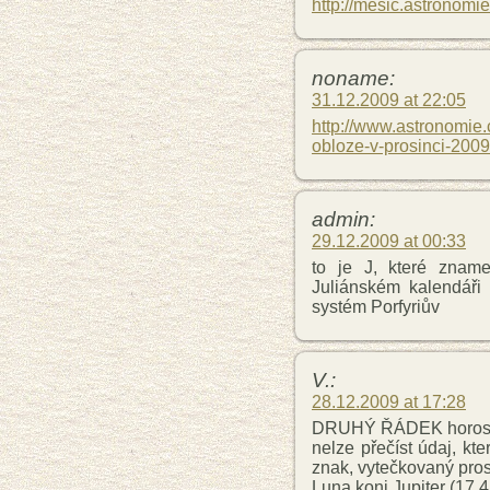
http://mesic.astronomie
noname:
31.12.2009 at 22:05
http://www.astronomie
obloze-v-prosinci-2009
admin:
29.12.2009 at 00:33
to je J, které znam
Juliánském kalendář
systém Porfyriův
V.:
28.12.2009 at 17:28
DRUHÝ ŘÁDEK horoskop
nelze přečíst údaj, kt
znak, vytečkovaný pros
Luna konj.Jupiter (17.