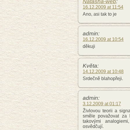
Natasha-web
:
16.12.2009 at 11:54
Ano, asi tak to je
admin:
16.12.2009 at 10:54
děkuji
Květa:
14.12.2009 at 10:48
Srdečně blahopřeji.
admin:
3.12.2009 at 01:17
Živlovou teorii a sig
směle považovat za k
takovými analogiemi
osvědčují.