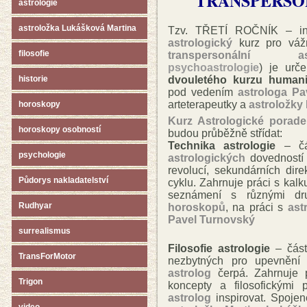
TRANSPERSO
astrologie
astroložka Lukášková Martina
Tzv. TŘETÍ ROČNÍK – inte
astrologický
kurz pro váž
filosofie
transpersonální ast
psychoastrologie
) je urč
dvouletého kurzu humanis
historie
pod vedením
astrologa P
arteterapeutky a
astroložky
horoskopy
Kurz Astrologické porade
horoskopy osobností
budou průběžně střídat:
Technika astrologie
– čás
psychologie
astrologických
dovedností v
revolucí, sekundárních dire
Půdorys nakladatelství
cyklu. Zahrnuje práci s kal
seznámení s různými d
Rudhyar
horoskopů
, na práci s
ast
Pavel Turnovský
surrealismus
Filosofie astrologie
– část
TransForMotor
nezbytných pro upevnění f
astrolog
čerpá. Zahrnuje p
Trigon
koncepty a filosofickými
astrolog
inspirovat. Spojen