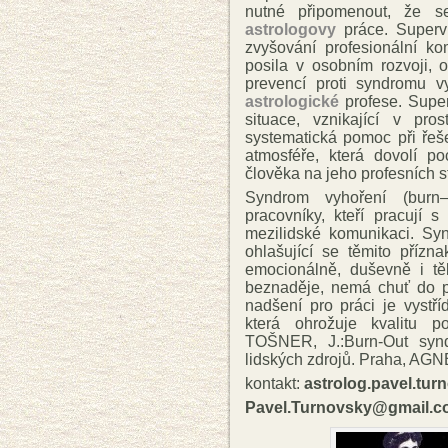
nutné připomenout, že s
astrologovy
práce. Supervi
zvyšování profesionální 
posila v osobním rozvoji, 
prevencí proti syndromu 
astrologické
profese. Super
situace, vznikající v pro
systematická pomoc při řeš
atmosféře, která dovolí p
člověka na jeho profesních s
Syndrom vyhoření (burn–
pracovníky, kteří pracují s
mezilidské komunikaci. Sy
ohlašující se těmito přízna
emocionálně, duševně i t
beznaděje, nemá chuť do pr
nadšení pro práci je vystří
která ohrožuje kvalitu 
TOŠNER, J.:Burn-Out synd
lidských zdrojů. Praha, AGN
kontakt:
astrolog.pavel.tu
Pavel.Turnovsky@gmail.