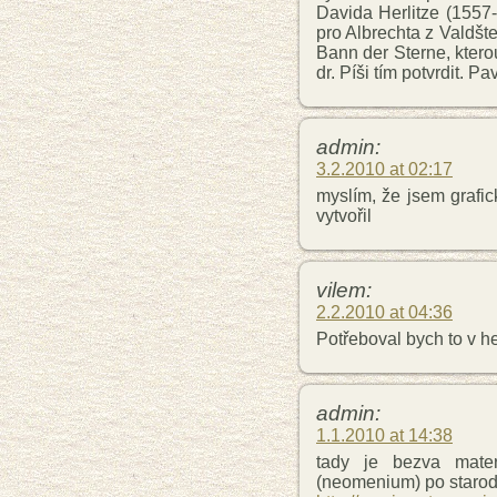
Davida Herlitze (1557
pro Albrechta z Valdšt
Bann der Sterne, ktero
dr. Píši tím potvrdit. P
admin:
3.2.2010 at 02:17
myslím, že jsem grafi
vytvořil
vilem:
2.2.2010 at 04:36
Potřeboval bych to v h
admin:
1.1.2010 at 14:38
tady je bezva mate
(neomenium) po staro