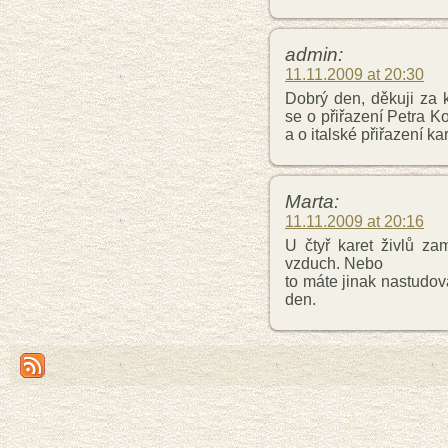
admin:
11.11.2009 at 20:30
Dobrý den, děkuji za 
se o přiřazení Petra 
a o italské přiřazení ka
Marta:
11.11.2009 at 20:16
U čtyř karet živlů z
vzduch. Nebo
to máte jinak nastudov
den.