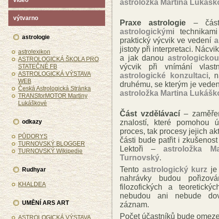
video
astroložka Martina Lukášk
výtvarno
Praxe astrologie
– část 
astrologickým
i technikami
astrologie
praktický výcvik ve vedení
a
jistoty při interpretaci. Nácvi
astrolexikon
a jak danou
astrologicko
ASTROLOGICKÁ ŠKOLA PRO
výcvik při vnímání vlast
STATEČNÉ FB
ASTROLOGICKÁ VÝSTAVA
astrologické konzultaci
, 
WEB
druhému, se kterým je vede
Česká Astrologická Stránka
astroložka Martina Lukášk
TRANSforMOTOR Martiny
Lukáškové
Část vzdělávací
– zaměřena
znalostí, které pomohou ú
odkazy
proces, tak procesy jejich ak
PŮDORYS
části bude patřit i zkušenos
TURNOVSKÝ BLOGGER
Lektoři –
astroložka M
TURNOVSKÝ Wikipedie
Turnovský
.
Tento
astrologický kurz
je 
Rudhyar
nahrávky budou pořizová
KHALDEA
filozofických a teoretický
nebudou ani nebude dovo
UMĚNÍ ARS ART
záznam.
Počet účastníků bude omeze
ASTROLOGICKÁ VÝSTAVA