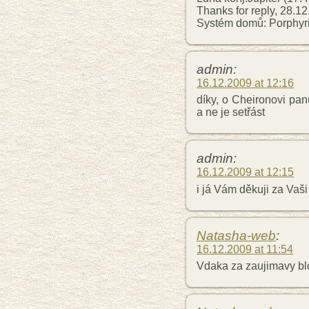
Thanks for reply, 28.1
Systém domů: Porphyri
admin:
16.12.2009 at 12:16
díky, o Cheironovi pan
a ne je setřást
admin:
16.12.2009 at 12:15
i já Vám děkuji za Vaš
Natasha-web
:
16.12.2009 at 11:54
Vdaka za zaujimavy bl