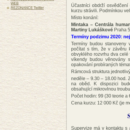
WEB
Účastníci obdrží osvědčení 
REZONANCE Twitter
kurzu strávili. Podmínkou v
Místo konání:
Mintaka – Centrála humani
Martiny Lukáškové
Praha 5
Termíny podzimu 2020: ne
Termíny budou stanoveny v
počítat s tím, že v závěru
obvyklého rozvrhu dva celé 
víkendy budou věnovány s
opakování probíraných témat
Rámcová struktura jednotlivý
neděle – 9.30 – 18.00 hod.
na oběd. K dispozici bud
obsahující mikrovlnou troubu
Počet hodin: 99 (30 teorie a 
Cena kurzu: 12 000 Kč (je m
Supervize má v kontaktu s