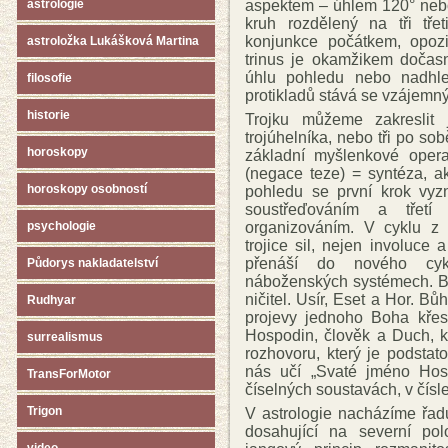
aspektem – úhlem 120° nebo
astrologie
kruh rozdělený na tři tře
konjunkce počátkem, opoz
astroložka Lukášková Martina
trinus je okamžikem dočasn
úhlu pohledu nebo nadhle
filosofie
protikladů stává se vzájem
historie
Trojku můžeme zakreslit j
trojúhelníka, nebo tři po sob
horoskopy
základní myšlenkové operac
(negace teze) = syntéza, a
horoskopy osobností
pohledu se první krok vyzn
soustřeďováním a třetí 
organizováním. V cyklu z h
psychologie
trojice sil, nejen involuce 
přenáší do nového cyk
Půdorys nakladatelství
náboženských systémech. Br
ničitel. Usír, Eset a Hor. B
Rudhyar
projevy jednoho Boha křesť
Hospodin, člověk a Duch, k
surrealismus
rozhovoru, který je podsta
nás učí „Svaté jméno Hos
TransForMotor
číselných soustavách, v čísle
Trigon
V astrologie nacházíme řadu 
dosahující na severní po