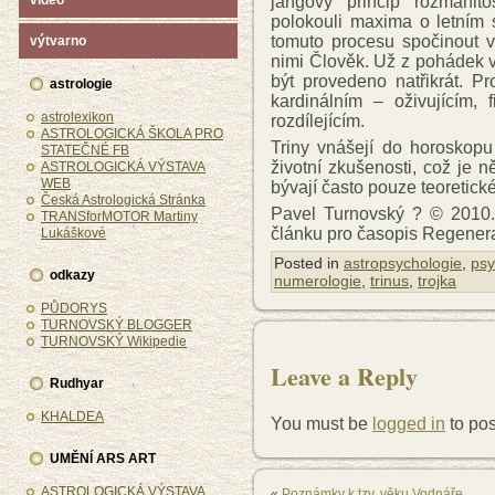
jangový princip rozmanito
video
polokouli maxima o letním s
tomuto procesu spočinout 
výtvarno
nimi Člověk. Už z pohádek 
být provedeno natřikrát. Pr
astrologie
kardinálním – oživujícím, 
astrolexikon
rozdílejícím.
ASTROLOGICKÁ ŠKOLA PRO
Triny vnášejí do horoskop
STATEČNÉ FB
životní zkušenosti, což je n
ASTROLOGICKÁ VÝSTAVA
WEB
bývají často pouze teoretick
Česká Astrologická Stránka
Pavel Turnovský ? © 2010. 
TRANSforMOTOR Martiny
článku pro časopis Regener
Lukáškové
Posted in
astropsychologie
,
psy
odkazy
numerologie
,
trinus
,
trojka
PŮDORYS
TURNOVSKÝ BLOGGER
TURNOVSKÝ Wikipedie
Leave a Reply
Rudhyar
KHALDEA
You must be
logged in
to po
UMĚNÍ ARS ART
ASTROLOGICKÁ VÝSTAVA
«
Poznámky k tzv. věku Vodnáře