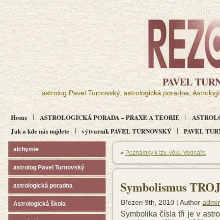
PAVEL TUR
astrolog Pavel Turnovský, astrologická poradna, Astrolog
Home
ASTROLOGICKÁ PORADA – PRAXE A TEORIE
ASTROL
Jak a kde nás najdete
výtvarník PAVEL TURNOVSKÝ
PAVEL TURN
alchymie
«
Poznámky k tzv. věku Vodnáře
astrolog Pavel Turnovský
Symbolismus TROJK
astrologická poradna
Březen 9th, 2010 | Author
admi
Astrologická škola
Symbolika čísla tři je v astr