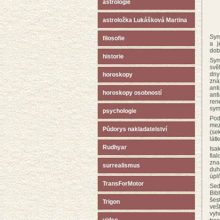
astrologie
astroložka Lukášková Martina
Sym
filosofie
a j
době
historie
Sym
svě
dny
horoskopy
zná
ant
horoskopy osobností
ant
ren
sym
psychologie
Pod
mez
Půdorys nakladatelství
(se
lát
Rudhyar
Isa
fia
zna
surrealismus
duh
úpl
TransForMotor
Sed
Bib
šes
Trigon
veš
vyh