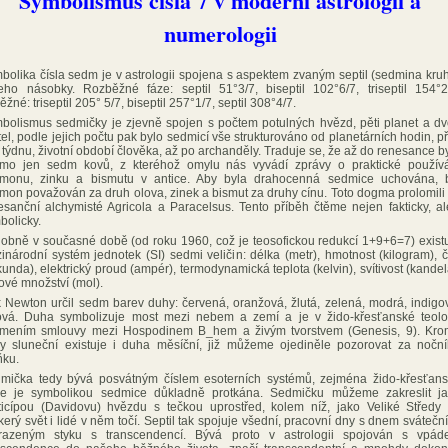
Symbolismus čísla 7 v moderní astrologii a
numerologii
bolika čísla sedm je v astrologii spojena s aspektem zvaným septil (sedmina kru
eho násobky. Rozběžné fáze: septil 51°3/7, biseptil 102°6/7, triseptil 154°2
žné: triseptil 205° 5/7, biseptil 257°1/7, septil 308°4/7.
bolismus sedmičky je zjevně spojen s počtem potulných hvězd, pěti planet a d
tel, podle jejich počtu pak bylo sedmicí vše strukturováno od planetárních hodin, p
 týdnu, životní období člověka, až po archanděly. Traduje se, že až do renesance b
mo jen sedm kovů, z kteréhož omylu nás vyvádí zprávy o praktické použív
imonu, zinku a bismutu v antice. Aby byla drahocenná sedmice uchována, 
imon považován za druh olova, zinek a bismut za druhy cínu. Toto dogma prolomili
esanční alchymisté Agricola a Paracelsus. Tento příběh čtěme nejen fakticky, al
bolicky.
obně v současné době (od roku 1960, což je teosofickou redukcí 1+9+6=7) exist
inárodní systém jednotek (SI) sedmi veličin: délka (metr), hmotnost (kilogram), 
kunda), elektrický proud (ampér), termodynamická teplota (kelvin), svítivost (kandel
kové množství (mol).
k Newton určil sedm barev duhy: červená, oranžová, žlutá, zelená, modrá, indigo
lová. Duha symbolizuje most mezi nebem a zemí a je v žido-křesťanské teolo
mením smlouvy mezi Hospodinem B_hem a živým tvorstvem (Genesis, 9). Kr
y sluneční existuje i duha měsíční, již můžeme ojediněle pozorovat za nočn
ňku.
mička tedy bývá posvátným číslem esoterních systémů, zejména žido-křesťan
le je symbolikou sedmice důkladně protkána. Sedmičku můžeme zakreslit j
ticípou (Davidovu) hvězdu s tečkou uprostřed, kolem níž, jako Veliké Středy
kerý svět i lidé v něm točí. Septil tak spojuje všední, pracovní dny s dnem svátečn
razeným styku s transcendencí. Bývá proto v astrologii spojován s vpá