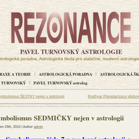
PAVEL TURNOVSKÝ ASTROLOGIE
trologická poradna, Astrologická škola pro statečné, moderní astrologi
RAXE A TEORIE
ASTROLOGICKÁ PORADNA
ASTROLOGICKÁ ŠKO
EL TURNOVSKÝ
PAVEL TURNOVSKÝ astrolog
ymbolismus ŠESTKY nejen v astrologii
Rudhyar Planetarizace vědom
ymbolismus SEDMIČKY nejen v astrologii
en 29th, 2010 | Author
admin