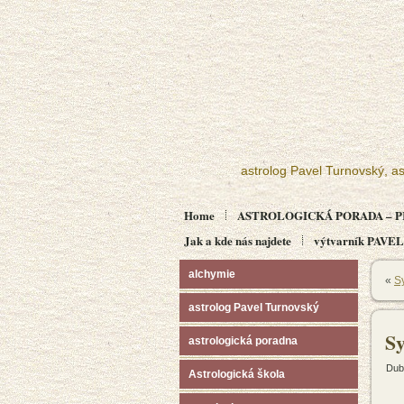
astrolog Pavel Turnovský, as
Home
ASTROLOGICKÁ PORADA – P
Jak a kde nás najdete
výtvarník PAV
alchymie
«
S
astrolog Pavel Turnovský
S
astrologická poradna
Dub
Astrologická škola