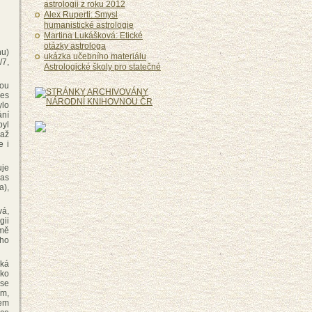
astrologii z roku 2012
Alex Ruperti: Smysl
humanistické astrologie
Martina Lukášková: Etické
otázky astrologa
hu)
ukázka učebního materiálu
/7,
Astrologické školy pro statečné
vou
řes
ylo
ání
byl
 až
e i
uje
čas
a),
vá,
gii
omě
ího
ská
ako
 se
ím,
dem