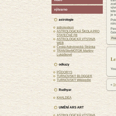
video
tra
zce
výv
výtvarno
let
je 
astrologie
Pok
ním
astrolexikon
Pav
ASTROLOGICKÁ ŠKOLA PRO
čas
STATEČNÉ FB
Pos
ASTROLOGICKÁ VÝSTAVA
WEB
Česká Astrologická Stránka
TRANSforMOTOR Martiny
Lukáškové
Le
odkazy
You
PŮDORYS
TURNOVSKÝ BLOGGER
TURNOVSKÝ Wikipedie
«
S
Rudhyar
KHALDEA
UMĚNÍ ARS ART
ASTROLOGICKÁ VÝSTAVA