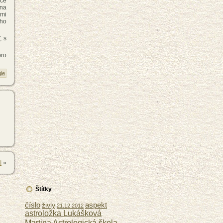
nce
 na
dmi
ího
, s
pro
ie
í
»
Štítky
číslo
aspekt
živly
21.12.2012
astroložka Lukášková
Astrologická škola
Martina