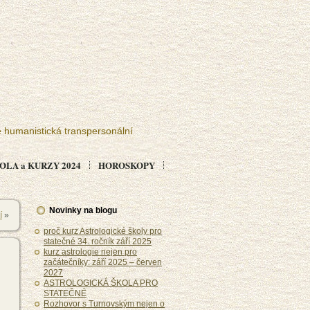
e humanistická transpersonální
LA a KURZY 2024
HOROSKOPY
Novinky na blogu
í
»
proč kurz Astrologické školy pro
statečné 34. ročník září 2025
kurz astrologie nejen pro
začátečníky: září 2025 – červen
2027
ASTROLOGICKÁ ŠKOLA PRO
STATEČNÉ
Rozhovor s Turnovským nejen o