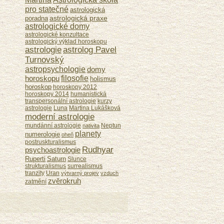
pro statečné
astrologická
astrologická praxe
poradna
astrologické domy
astrologické konzultace
astrologický výklad horoskopu
astrologie
astrolog Pavel
Turnovský
astropsychologie
domy
horoskopu
filosofie
holismus
horoskop
horoskopy 2012
horoskopy 2014
humanistická
transpersonální astrologie
kurzy
astrologie
Luna
Martina Lukášková
moderní astrologie
mundánní astrologie
Neptun
nativita
planety
numerologie
oheň
postruskturalismus
Rudhyar
psychoastrologie
Ruperti
Saturn
Slunce
strukturalismus
surrealismus
tranzity
Uran
výtvarný projev
vzduch
zvěrokruh
zatmění