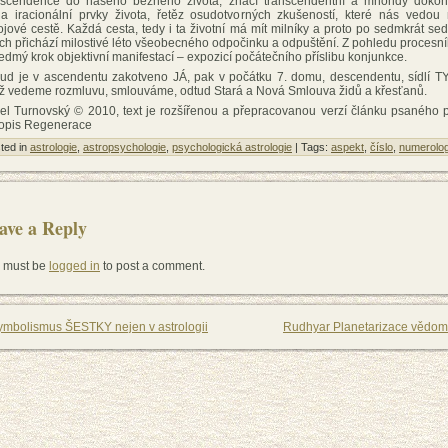
nscendence do našeho běžného života, značí transcendentní a mnohdy doko
la iracionální prvky života, řetěz osudotvorných zkušeností, které nás vedou
ojové cestě. Každá cesta, tedy i ta životní má mít milníky a proto po sedmkrát se
ech přichází milostivé léto všeobecného odpočinku a odpuštění. Z pohledu procesn
sedmý krok objektivní manifestací – expozicí počátečního příslibu konjunkce.
ud je v ascendentu zakotveno JÁ, pak v počátku 7. domu, descendentu, sídlí TY
ž vedeme rozmluvu, smlouváme, odtud Stará a Nová Smlouva židů a křesťanů.
el Turnovský © 2010, text je rozšířenou a přepracovanou verzí článku psaného 
opis Regenerace
ted in
astrologie
,
astropsychologie
,
psychologická astrologie
| Tags:
aspekt
,
číslo
,
numerolog
ave a Reply
 must be
logged in
to post a comment.
ymbolismus ŠESTKY nejen v astrologii
Rudhyar Planetarizace vědom