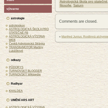
video
Astrologická škola pro statečné
filosofie
,
Saturn
výtvarno
astrologie
Comments are closed.
astrolexikon
ASTROLOGICKÁ ŠKOLA PRO
STATEČNÉ FB
ASTROLOGICKÁ VÝSTAVA
«
Manfred Junius: Rostlinná alchymi
WEB
Česká Astrologická Stránka
TRANSforMOTOR Martiny
Lukáškové
odkazy
PŮDORYS
TURNOVSKÝ BLOGGER
TURNOVSKÝ Wikipedie
Rudhyar
KHALDEA
UMĚNÍ ARS ART
ASTROLOGICKÁ VÝSTAVA