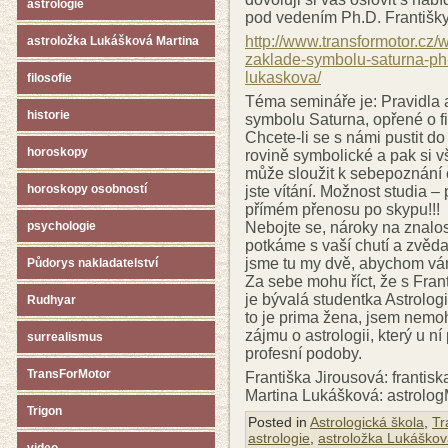
astrologie
pod vedením Ph.D. Františky
http://www.transformotor.cz
astroložka Lukášková Martina
zaklade-symbolu-saturna-ph-
lukaskova/
filosofie
Téma semináře je: Pravidla
historie
symbolu Saturna, opřené o fi
Chcete-li se s námi pustit do
horoskopy
rovině symbolické a pak si v
může sloužit k sebepoznání č
horoskopy osobností
jste vítání. Možnost studia
přímém přenosu po skypu!!!
Nebojte se, nároky na znalos
psychologie
potkáme s vaší chutí a zvědav
jsme tu my dvě, abychom vám
Půdorys nakladatelství
Za sebe mohu říct, že s Fran
je bývalá studentka Astrolog
Rudhyar
to je prima žena, jsem nemo
zájmu o astrologii, který u ní
surrealismus
profesní podoby.
TransForMotor
Františka Jirousová: frantis
Martina Lukášková: astrol
Trigon
Posted in
Astrologická škola
,
Tr
astrologie
,
astroložka Lukáškov