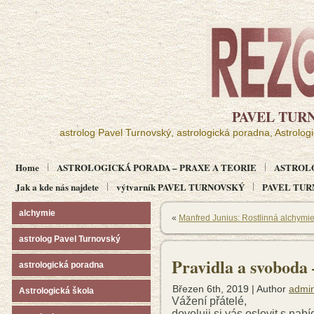
PAVEL TUR
astrolog Pavel Turnovský, astrologická poradna, Astrolog
Home
ASTROLOGICKÁ PORADA – PRAXE A TEORIE
ASTROL
Jak a kde nás najdete
výtvarník PAVEL TURNOVSKÝ
PAVEL TURN
alchymie
«
Manfred Junius: Rostlinná alchymi
astrolog Pavel Turnovský
Pravidla a svoboda
astrologická poradna
Březen 6th, 2019 | Author
admi
Astrologická škola
Vážení přátelé,
dovoluji si vás oslovit s na