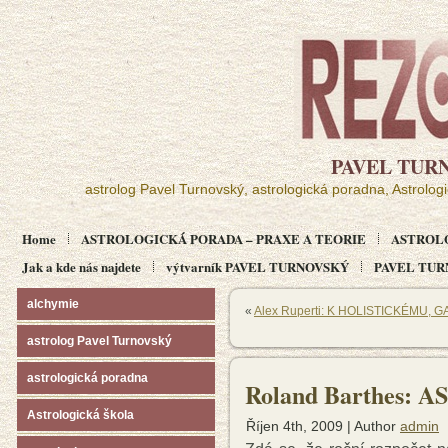
PAVEL TUR
astrolog Pavel Turnovský, astrologická poradna, Astrolog
Home
ASTROLOGICKÁ PORADA – PRAXE A TEORIE
ASTROL
Jak a kde nás najdete
výtvarník PAVEL TURNOVSKÝ
PAVEL TURN
alchymie
«
Alex Ruperti: K HOLISTICKÉMU
astrolog Pavel Turnovský
astrologická poradna
Roland Barthes:
Astrologická škola
Říjen 4th, 2009 | Author
admin