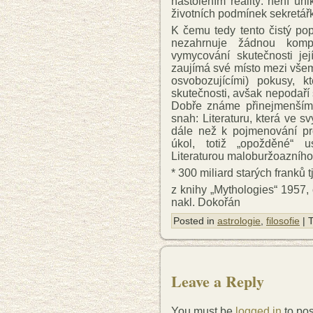
nastolením reality: není úni
životních podmínek sekretář
K čemu tedy tento čistý po
nezahrnuje žádnou kom
vymycování skutečnosti j
zaujímá své místo mezi vše
osvobozujícími) pokusy, kt
skutečnosti, avšak nepodaří 
Dobře známe přinejmenším j
snah: Literaturu, která ve 
dále než k pojmenování prož
úkol, totiž „opožděné“ us
Literaturou maloburžoazního
* 300 miliard starých franků t
z knihy „Mythologies“ 1957,
nakl. Dokořán
Posted in
astrologie
,
filosofie
| 
Leave a Reply
You must be
logged in
to po