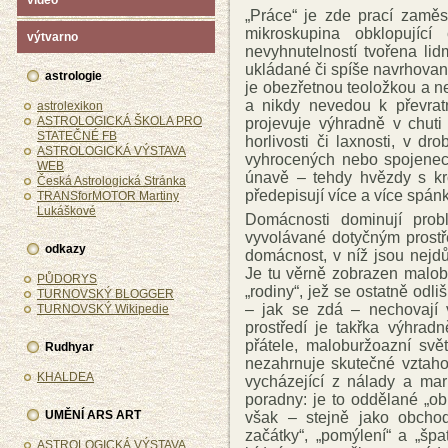
video
„Práce“ je zde prací zaměs
mikroskupina obklopujíc
výtvarno
nevyhnutelností tvořena li
ukládané či spíše navrhované
astrologie
je obezřetnou teoložkou a 
a nikdy nevedou k převra
astrolexikon
ASTROLOGICKÁ ŠKOLA PRO
projevuje výhradně v chuti
STATEČNÉ FB
horlivosti či laxnosti, v d
ASTROLOGICKÁ VÝSTAVA
vyhrocených nebo spojenec
WEB
únavě – tehdy hvězdy s kr
Česká Astrologická Stránka
předepisují více a více spán
TRANSforMOTOR Martiny
Lukáškové
Domácnosti dominují probl
vyvolávané dotyčným prostř
odkazy
domácnost, v níž jsou nejdů
Je tu věrně zobrazen malob
PŮDORYS
„rodiny“, jež se ostatně odli
TURNOVSKÝ BLOGGER
– jak se zdá – nechovají v
TURNOVSKÝ Wikipedie
prostředí je takřka výhrad
přátele, maloburžoazní svě
Rudhyar
nezahrnuje skutečné vztaho
KHALDEA
vycházející z nálady a mar
poradny: je to oddělané „obla
UMĚNÍ ARS ART
však – stejně jako obchod
začátky“, „pomýlení“ a „špa
ASTROLOGICKÁ VÝSTAVA