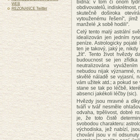
bídná: v tom či onom týd
WEB
obdivovatelů, indiskrétnost,
REZONANCE Twitter
skutečně doširoka otevír
vytouženému řešení“, jímž 
manželé „k sobě hodili“.
Celý tento malý astrální svě
idealizován jen jedním rys
peníze. Astrologicky pojaté
ten je takový, jaký je, nikd
„žít“. Tento život hvězdy d
budoucnost se jen zřídka
neutralizována vyvážením
nebudou nijak významné, nar
skvělé náladě se vyjasní, n
vám užitek atd.; a pokud se 
stane se tak po léčbě, kte
absenci jakékoli léčby (sic).
Hvězdy jsou mravné a díky 
tváří v tvář nesměle ohlaš
odvaha, trpělivost, dobré 
je, že toto čistě determi
svobodou charakteru: astrol
východiska, jež nabízí, jso
chování jsou v ní odsunuty