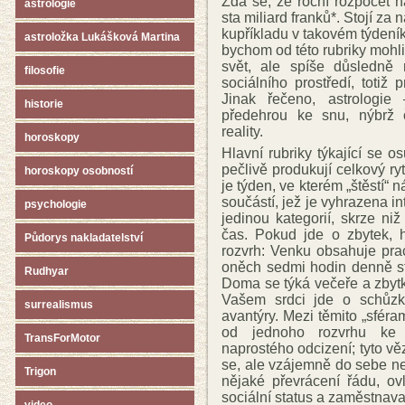
Zdá se, že roční rozpočet na
astrologie
sta miliard franků*. Stojí za
kupříkladu v takovém týdeníku
astroložka Lukášková Martina
bychom od této rubriky moh
svět, ale spíše důsledně 
filosofie
sociálního prostředí, totiž
Jinak řečeno, astrologi
historie
předehrou ke snu, nýbrž 
reality.
horoskopy
Hlavní rubriky týkající se 
pečlivě produkují celkový r
horoskopy osobností
je týden, ve kterém „štěstí“ 
součástí, jež je vyhrazena in
psychologie
jedinou kategorií, skrze ni
čas. Pokud jde o zbytek, 
Půdorys nakladatelství
rozvrh: Venku obsahuje pra
oněch sedmi hodin denně st
Rudhyar
Doma se týká večeře a zbytk
Vašem srdci jde o schůzk
surrealismus
avantýry. Mezi těmito „sféram
od jednoho rozvrhu ke
TransForMotor
naprostého odcizení; tyto vě
se, ale vzájemně do sebe n
Trigon
nějaké převrácení řádu, ovl
sociální status a zaměstnava