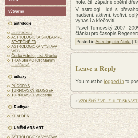
video
hole, čili zápalné obětní dřev
V astrologii lidé s převahou
výtvarno
nadšení, aktivní, tvořiví, op
vyhaslí a křečovití.
astrologie
Pavel Turnovský 2007, 2009
astrolexikon
článku pro časopis Regener
ASTROLOGICKÁ ŠKOLA PRO
Posted in
Astrologická škola
| T
STATEČNÉ FB
ASTROLOGICKÁ VÝSTAVA
WEB
Česká Astrologická Stránka
TRANSforMOTOR Martiny
Lukáškové
Leave a Reply
odkazy
You must be
logged in
to po
PŮDORYS
TURNOVSKÝ BLOGGER
TURNOVSKÝ Wikipedie
«
VZDUŠNÝ ŽIVEL Z HLEDISKA AS
Rudhyar
KHALDEA
UMĚNÍ ARS ART
ASTROLOGICKÁ VÝSTAVA