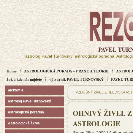
PAVEL TUR
astrolog Pavel Turnovský, astrologická poradna, Astrolog
Home
ASTROLOGICKÁ PORADA – PRAXE A TEORIE
ASTROL
Jak a kde nás najdete
výtvarník PAVEL TURNOVSKÝ
PAVEL TURN
alchymie
«
VZDUŠNÝ ŽIVEL Z HLEDISKA AS
astrolog Pavel Turnovský
OHNIVÝ ŽIVEL Z
astrologická poradna
ASTROLOGIE
Astrologická škola
Srpen 29th, 2009 | Author
admi