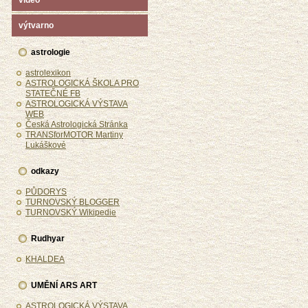
video
výtvarno
astrologie
astrolexikon
ASTROLOGICKÁ ŠKOLA PRO
STATEČNÉ FB
ASTROLOGICKÁ VÝSTAVA
WEB
Česká Astrologická Stránka
TRANSforMOTOR Martiny
Lukáškové
odkazy
PŮDORYS
TURNOVSKÝ BLOGGER
TURNOVSKÝ Wikipedie
Rudhyar
KHALDEA
UMĚNÍ ARS ART
ASTROLOGICKÁ VÝSTAVA