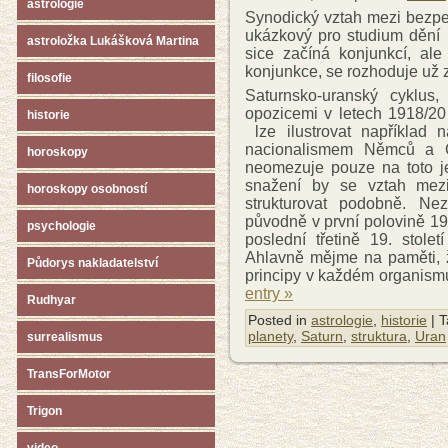
astrologie
Synodický vztah mezi bezp
ukázkový pro studium dění 
astroložka Lukášková Martina
sice začíná konjunkcí, al
konjunkce, se rozhoduje už 
filosofie
Saturnsko-uranský cyklus,
opozicemi v letech 1918/20
historie
lze ilustrovat například 
nacionalismem Němců a Č
horoskopy
neomezuje pouze na toto j
snažení by se vztah mezi
horoskopy osobností
strukturovat podobně. Ne
původně v první polovině 19.
psychologie
poslední třetině 19. stole
Ahlavně mějme na paměti, ž
Půdorys nakladatelství
principy v každém organism
entry »
Rudhyar
Posted in
astrologie
,
historie
| 
planety
,
Saturn
,
struktura
,
Uran
surrealismus
TransForMotor
Trigon