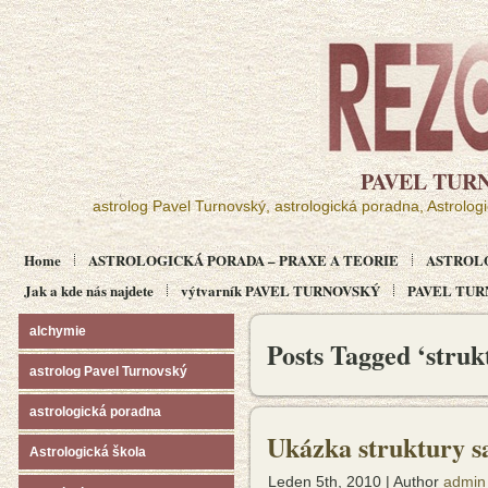
PAVEL TUR
astrolog Pavel Turnovský, astrologická poradna, Astrolog
Home
ASTROLOGICKÁ PORADA – PRAXE A TEORIE
ASTROL
Jak a kde nás najdete
výtvarník PAVEL TURNOVSKÝ
PAVEL TURN
alchymie
Posts Tagged ‘struk
astrolog Pavel Turnovský
astrologická poradna
Ukázka struktury s
Astrologická škola
Leden 5th, 2010 | Author
admin