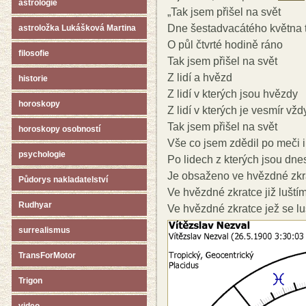
astrologie
„Tak jsem přišel na svět
Dne šestadvacátého května ti
astroložka Lukášková Martina
O půl čtvrté hodině ráno
filosofie
Tak jsem přišel na svět
Z lidí a hvězd
historie
Z lidí v kterých jsou hvězdy
horoskopy
Z lidí v kterých je vesmír v
Tak jsem přišel na svět
horoskopy osobností
Vše co jsem zdědil po meči i 
psychologie
Po lidech z kterých jsou dne
Je obsaženo ve hvězdné zk
Půdorys nakladatelství
Ve hvězdné zkratce již luští
Rudhyar
Ve hvězdné zkratce jež se lu
surrealismus
TransForMotor
Trigon