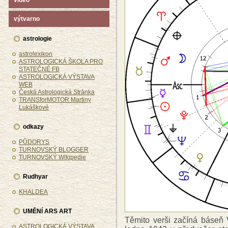
video
výtvarno
astrologie
astrolexikon
ASTROLOGICKÁ ŠKOLA PRO
STATEČNÉ FB
ASTROLOGICKÁ VÝSTAVA
WEB
Česká Astrologická Stránka
TRANSforMOTOR Martiny
Lukáškové
odkazy
PŮDORYS
TURNOVSKÝ BLOGGER
TURNOVSKÝ Wikipedie
Rudhyar
KHALDEA
UMĚNÍ ARS ART
Těmito verši začíná báseň V
ASTROLOGICKÁ VÝSTAVA