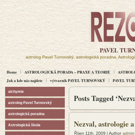
PAVEL TUR
astrolog Pavel Turnovský, astrologická poradna, Astrolog
Home
ASTROLOGICKÁ PORADA – PRAXE A TEORIE
ASTROL
Jak a kde nás najdete
výtvarník PAVEL TURNOVSKÝ
PAVEL TURN
alchymie
Posts Tagged ‘Nezva
astrolog Pavel Turnovský
astrologická poradna
Nezval, astrologie a
Astrologická škola
Říjen 11th, 2009 | Author
admin