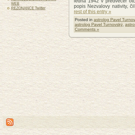
ledna 1942 v předvečer otc
WEB
popis Nezvalovy nativity, či
REZONANCE Twitter
rest of this entry »
Posted in
astrolog Pavel Turno
astrolog Pavel Turnovský
,
astro
Comments »