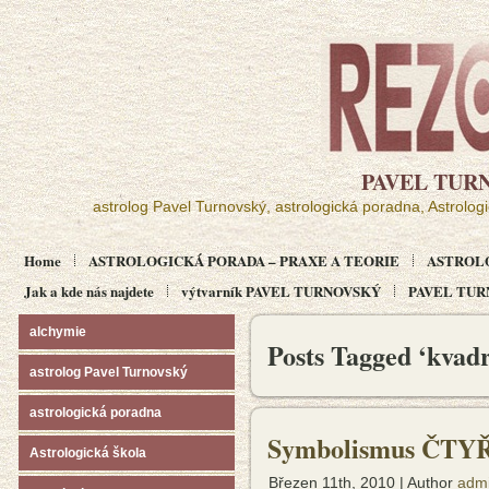
PAVEL TUR
astrolog Pavel Turnovský, astrologická poradna, Astrolog
Home
ASTROLOGICKÁ PORADA – PRAXE A TEORIE
ASTROL
Jak a kde nás najdete
výtvarník PAVEL TURNOVSKÝ
PAVEL TURN
alchymie
Posts Tagged ‘kvad
astrolog Pavel Turnovský
astrologická poradna
Symbolismus ČTYŘK
Astrologická škola
Březen 11th, 2010 | Author
adm