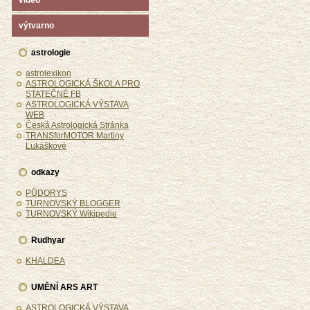
video
výtvarno
astrologie
astrolexikon
ASTROLOGICKÁ ŠKOLA PRO
STATEČNÉ FB
ASTROLOGICKÁ VÝSTAVA
WEB
Česká Astrologická Stránka
TRANSforMOTOR Martiny
Lukáškové
odkazy
PŮDORYS
TURNOVSKÝ BLOGGER
TURNOVSKÝ Wikipedie
Rudhyar
KHALDEA
UMĚNÍ ARS ART
ASTROLOGICKÁ VÝSTAVA