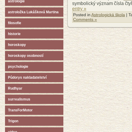
astrologie
symbolický význam čísla čtyř
entry »
astroložka Lukášková Martina
Posted in
Astrologická škola
| T
Comments »
filosofie
historie
horoskopy
horoskopy osobností
psychologie
Půdorys nakladatelství
Rudhyar
surrealismus
TransForMotor
Trigon