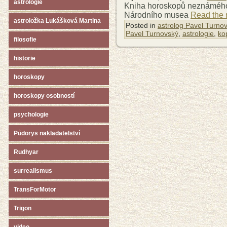
astrologie
Kniha horoskopů neznámého a
Národního musea
Read the r
astroložka Lukášková Martina
Posted in
astrolog Pavel Turno
Pavel Turnovský
,
astrologie
,
ko
filosofie
historie
horoskopy
horoskopy osobností
psychologie
Půdorys nakladatelství
Rudhyar
surrealismus
TransForMotor
Trigon