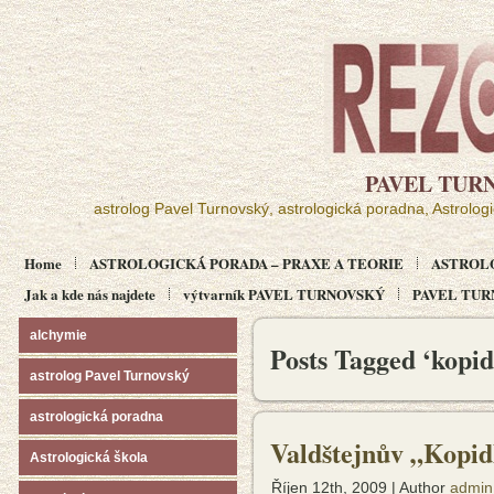
PAVEL TUR
astrolog Pavel Turnovský, astrologická poradna, Astrolog
Home
ASTROLOGICKÁ PORADA – PRAXE A TEORIE
ASTROL
Jak a kde nás najdete
výtvarník PAVEL TURNOVSKÝ
PAVEL TURN
alchymie
Posts Tagged ‘kopi
astrolog Pavel Turnovský
astrologická poradna
Valdštejnův „Kopid
Astrologická škola
Říjen 12th, 2009 | Author
admin