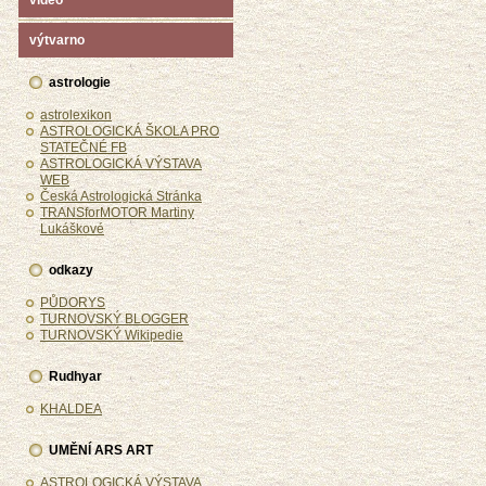
video
výtvarno
astrologie
astrolexikon
ASTROLOGICKÁ ŠKOLA PRO
STATEČNÉ FB
ASTROLOGICKÁ VÝSTAVA
WEB
Česká Astrologická Stránka
TRANSforMOTOR Martiny
Lukáškové
odkazy
PŮDORYS
TURNOVSKÝ BLOGGER
TURNOVSKÝ Wikipedie
Rudhyar
KHALDEA
UMĚNÍ ARS ART
ASTROLOGICKÁ VÝSTAVA