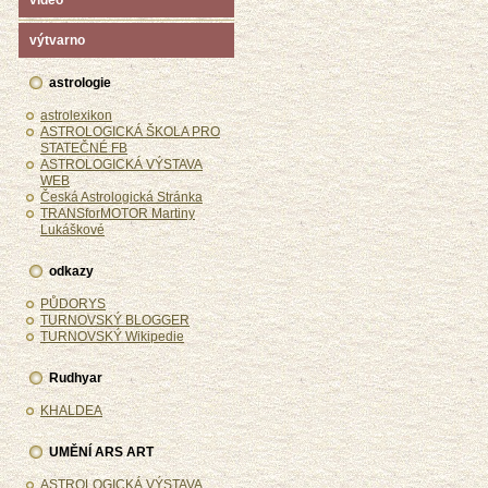
video
výtvarno
astrologie
astrolexikon
ASTROLOGICKÁ ŠKOLA PRO
STATEČNÉ FB
ASTROLOGICKÁ VÝSTAVA
WEB
Česká Astrologická Stránka
TRANSforMOTOR Martiny
Lukáškové
odkazy
PŮDORYS
TURNOVSKÝ BLOGGER
TURNOVSKÝ Wikipedie
Rudhyar
KHALDEA
UMĚNÍ ARS ART
ASTROLOGICKÁ VÝSTAVA