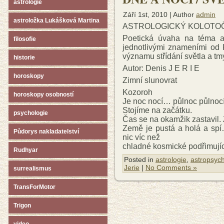
astrologie
Září 1st, 2010 | Author
admin
astroložka Lukášková Martina
ASTROLOGICKÝ KOLOTOČ 
Poetická úvaha na téma as
filosofie
jednotlivými znameními od 
významu střídání světla a tm
historie
Autor: Denis J E R I E
horoskopy
Zimní slunovrat
Kozoroh
horoskopy osobností
Je noc nocí… půlnoc půlno
Stojíme na začátku.
psychologie
Čas se na okamžik zastavil. 
Země je pustá a holá a spí
Půdorys nakladatelství
nic víc než
chladné kosmické podřimujíc
Rudhyar
Posted in
astrologie
,
astropsych
Jerie
|
No Comments »
surrealismus
TransForMotor
Trigon