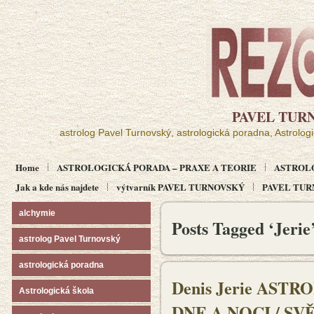
PAVEL TUR
astrolog Pavel Turnovský, astrologická poradna, Astrolog
Home
ASTROLOGICKÁ PORADA – PRAXE A TEORIE
ASTROL
Jak a kde nás najdete
výtvarník PAVEL TURNOVSKÝ
PAVEL TURN
alchymie
Posts Tagged ‘Jerie
astrolog Pavel Turnovský
astrologická poradna
Denis Jerie AS
Astrologická škola
DNE A NOCI / S