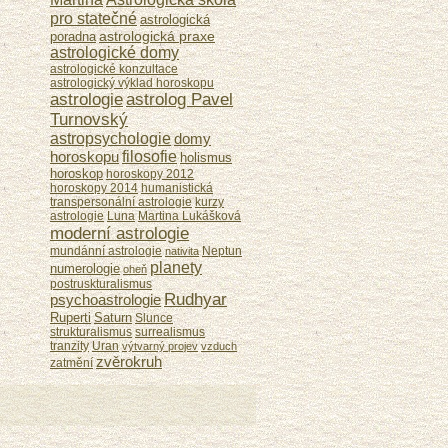
pro statečné
astrologická
astrologická praxe
poradna
astrologické domy
astrologické konzultace
astrologický výklad horoskopu
astrologie
astrolog Pavel
Turnovský
astropsychologie
domy
horoskopu
filosofie
holismus
horoskop
horoskopy 2012
horoskopy 2014
humanistická
transpersonální astrologie
kurzy
astrologie
Luna
Martina Lukášková
moderní astrologie
mundánní astrologie
Neptun
nativita
planety
numerologie
oheň
postruskturalismus
Rudhyar
psychoastrologie
Ruperti
Saturn
Slunce
strukturalismus
surrealismus
tranzity
Uran
výtvarný projev
vzduch
zvěrokruh
zatmění