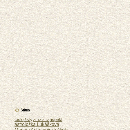
Štítky
číslo
aspekt
živly
21.12.2012
astroložka Lukášková
Astrologická škola
Martina