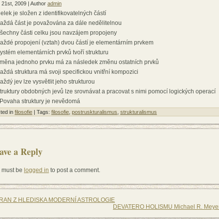
 21st, 2009 | Author
admin
elek je složen z identifikovatelných částí
Každá část je považována za dále nedělitelnou
Všechny části celku jsou navzájem propojeny
Každé propojení (vztah) dvou částí je elementárním prvkem
Systém elementárních prvků tvoří strukturu
Změna jednoho prvku má za následek změnu ostatních prvků
Každá struktura má svoji specifickou vnitřní kompozici
aždý jev lze vysvětlit jeho strukturou
Struktury obdobných jevů lze srovnávat a pracovat s nimi pomocí logických operací
 Povaha struktury je nevědomá
ted in
filosofie
| Tags:
filosofie
,
postruskturalismus
,
strukturalismus
ave a Reply
 must be
logged in
to post a comment.
RAN Z HLEDISKA MODERNÍ ASTROLOGIE
DEVATERO HOLISMU Michael R. Meye