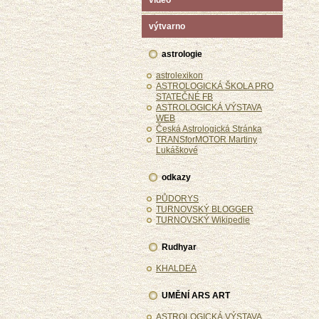
video
výtvarno
astrologie
astrolexikon
ASTROLOGICKÁ ŠKOLA PRO
STATEČNÉ FB
ASTROLOGICKÁ VÝSTAVA
WEB
Česká Astrologická Stránka
TRANSforMOTOR Martiny
Lukáškové
odkazy
PŮDORYS
TURNOVSKÝ BLOGGER
TURNOVSKÝ Wikipedie
Rudhyar
KHALDEA
UMĚNÍ ARS ART
ASTROLOGICKÁ VÝSTAVA