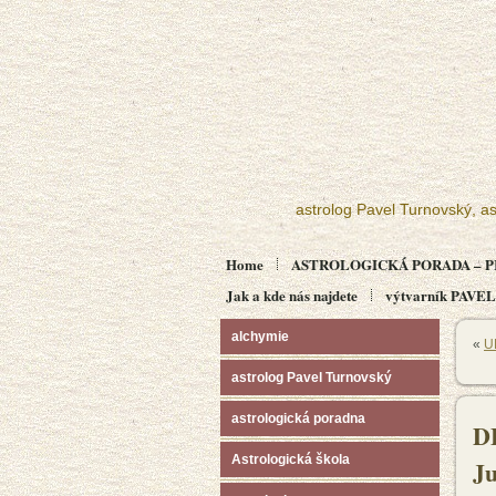
astrolog Pavel Turnovský, as
Home
ASTROLOGICKÁ PORADA – P
Jak a kde nás najdete
výtvarník PAV
alchymie
«
U
astrolog Pavel Turnovský
astrologická poradna
D
Astrologická škola
Ju