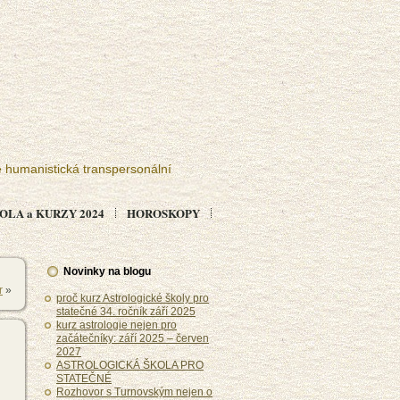
e humanistická transpersonální
LA a KURZY 2024
HOROSKOPY
Novinky na blogu
r
»
proč kurz Astrologické školy pro
statečné 34. ročník září 2025
kurz astrologie nejen pro
začátečníky: září 2025 – červen
2027
ASTROLOGICKÁ ŠKOLA PRO
STATEČNÉ
Rozhovor s Turnovským nejen o