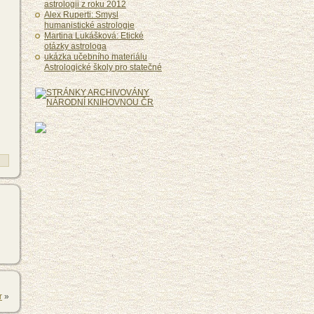
astrologii z roku 2012
Alex Ruperti: Smysl
humanistické astrologie
Martina Lukášková: Etické
otázky astrologa
ukázka učebního materiálu
Astrologické školy pro statečné
r
»