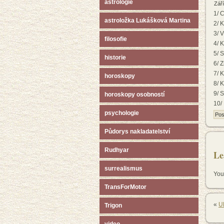
astrologie
Září
1/ C
astroložka Lukášková Martina
2/ 
3/ 
filosofie
4/ 
5/ 
historie
6/ 
7/ 
horoskopy
8/ K
9/ 
horoskopy osobností
10/
psychologie
Pos
Půdorys nakladatelství
Rudhyar
Le
surrealismus
You
TransForMotor
«
U
Trigon