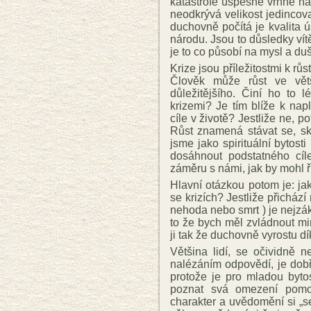
katastrofě úspěšně vrhne n
neodkrývá velikost jedincov
duchovně počítá je kvalita ús
národu. Jsou to důsledky vítěz
je to co působí na mysl a duš
Krize jsou příležitostmi k růs
Člověk může růst ve větš
důležitějšího. Činí ho to 
krizemi? Je tím blíže k na
cíle v životě? Jestliže ne, p
Růst znamená stávat se, sk
jsme jako spirituální bytos
dosáhnout podstatného cíl
záměru s námi, jak by mohl ř
Hlavní otázkou potom je: jak
se krizích? Jestliže přicház
nehoda nebo smrt ) je nejzák
to že bych měl zvládnout mi
ji tak že duchovně vyrostu dí
Většina lidí, se očividně 
nalézáním odpovědí, je dob
protože je pro mladou byto
poznat svá omezení pomoc
charakter a uvědomění si „