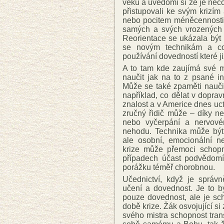
věku a uvědomí si že je něc
přistupovali ke svým krizí
nebo pocitem méněcennosti,
samých a svých vrozených s
Reorientace se ukázala být
se novým technikám a co 
používání dovedností které j
A to tam kde zaujímá své m
naučit jak na to z psané i
Může se také zpaměti naučit
například, co dělat v doprav
znalost a v Americe dnes uctí
zručný řidič může – díky net
nebo vyčerpání a nervové
nehodu. Technika může být p
ale osobní, emocionální n
krize může přemoci schopno
případech účast podvědomí 
porážku téměř chorobnou.
Učednictví, když je sprá
učení a dovednost. Je to b
pouze dovednost, ale je sch
době krize. Žák osvojující si 
svého mistra schopnost trans