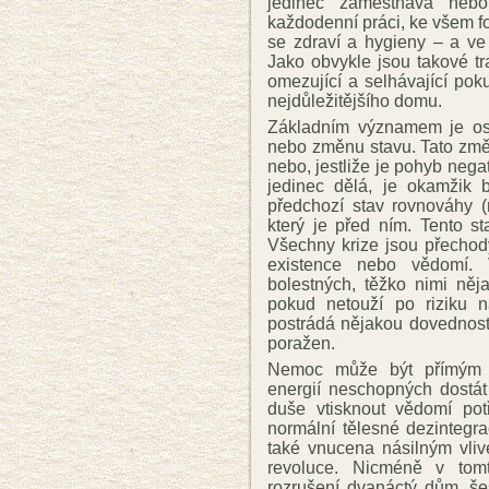
jedinec zaměstnává nebo
každodenní práci, ke všem fo
se zdraví a hygieny – a ve
Jako obvykle jsou takové t
omezující a selhávající pok
nejdůležitějšího domu.
Základním významem je oso
nebo změnu stavu. Tato změ
nebo, jestliže je pohyb nega
jedinec dělá, je okamžik 
předchozí stav rovnováhy (
který je před ním. Tento s
Všechny krize jsou přecho
existence nebo vědomí. 
bolestných, těžko nimi ně
pokud netouží po riziku 
postrádá nějakou dovednost
poražen.
Nemoc může být přímým d
energií neschopných dostát
duše vtisknout vědomí po
normální tělesné dezintegr
také vnucena násilným vliv
revoluce. Nicméně v tomt
rozrušení dvanáctý dům, šes