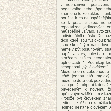
Přítomnost planety v šestém
v nepříznivém postavení
negativního nebo „špatnéh
znamená to že základní fun
použita k co nejúspěšnější
se k práci, službě, nemoc
repolarizaci jedincových e
neúspěšně užívalo. Tyto zk
individuálního růstu. Docház
těch které jsou fyzickou pra
jsou skutečným následovnic
neměly být odsunovány stra
napětí a stres, bolest a utrp
strážcem našich neodhale
úplně „Lidmi“. Podnikají kr
schopnosti „být člověkem“…
Můžeme o ně zakopnout a vr
ještě jednou náš tragick
můžeme dotknout, pozvednou
slz a použít utrpení k dosaž
přivedeným k novému ži
opětovným vzkříšením v kaž
Protože být člověkem zna
jedinec je. Až do okamžiku k
jedinec nestane člověkem. A