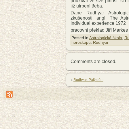
používat ve své plnosti sch
již utrpení třeba.
Dane Rudhyar Astrologi
zkušenosti, angl. The As
Individual experience 1972
pracovní překlad Jiří Markes
Posted in
Astrologická škola
,
Ru
horoskopu
,
Rudhyar
Comments are closed.
«
Rudhyar: Pátý dům