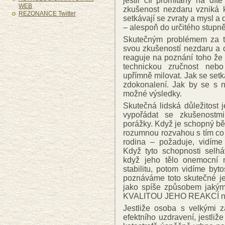
jestli cíl promítaný na dít
WEB
zkušenost nezdaru vzniká k
REZONANCE Twitter
setkávají se zvraty a mysl a
– alespoň do určitého stupně
Skutečným problémem za tě
svou zkušeností nezdaru a d
reaguje na poznání toho že p
technickou zručnost nebo
upřímně milovat. Jak se set
zdokonalení. Jak by se s ní
možné výsledky.
Skutečná lidská důležitost
vypořádat se zkušenostmi
porážky. Když je schopný bě
rozumnou rozvahou s tím co
rodina – požaduje, vidím
Když tyto schopnosti selh
když jeho tělo onemocní 
stabilitu, potom vidíme by
poznáváme toto skutečné je
jako spíše způsobem jakým
KVALITOU JEHO REAKCÍ na 
Jestliže osoba s velkými 
efektního uzdravení, jestliže