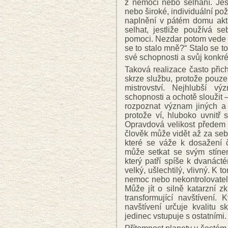
z nemoci nebo selhání. Jes
nebo široké, individuální p
naplnění v pátém domu akti
selhat, jestliže používá s
pomoci. Nezdar potom vede se
se to stalo mně?“ Stalo se to
své schopnosti a svůj konkré
Taková realizace často přich
skrze službu, protože pouze
mistrovství. Nejhlubší v
schopnosti a ochotě sloužit 
rozpoznat význam jiných a
protože ví, hluboko uvnitř
Opravdová velikost předem 
člověk může vidět až za sebe,
které se váže k dosažení 
může setkat se svým stín
který patří spíše k dvanác
velký, ušlechtilý, vlivný. K 
nemoc nebo nekontrolovatel
Může jít o silně katarzní z
transformující navštívení. 
navštívení určuje kvalitu 
jedinec vstupuje s ostatními.