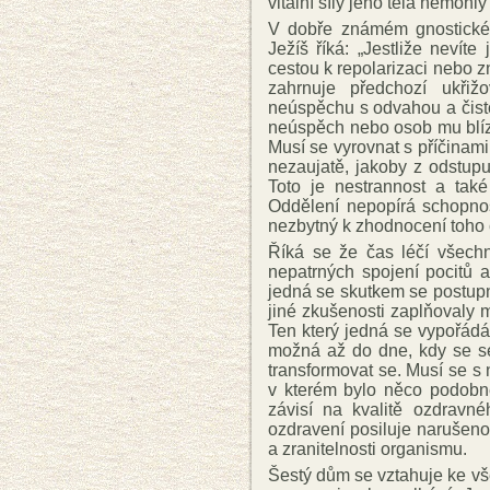
vitální síly jeho těla nemohl
V dobře známém gnostickém
Ježíš říká: „Jestliže nevíte 
cestou k repolarizaci nebo 
zahrnuje předchozí ukřiž
neúspěchu s odvahou a čisto
neúspěch nebo osob mu blíz
Musí se vyrovnat s příčinam
nezaujatě, jakoby z odstupu
Toto je nestrannost a také
Oddělení nepopírá schopnost
nezbytný k zhodnocení toho c
Říká se že čas léčí všech
nepatrných spojení pocitů 
jedná se skutkem se postupn
jiné zkušenosti zaplňovaly 
Ten který jedná se vypořád
možná až do dne, kdy se s
transformovat se. Musí se s 
v kterém bylo něco podob
závisí na kvalitě ozdravné
ozdravení posiluje narušeno
a zranitelnosti organismu.
Šestý dům se vztahuje ke v