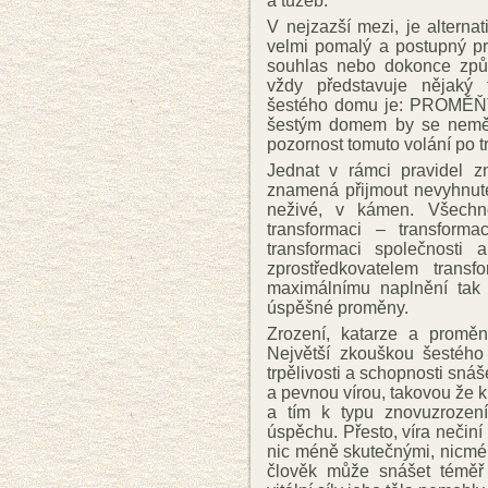
a tužeb.
V nejzazší mezi, je alterna
velmi pomalý a postupný p
souhlas nebo dokonce způs
vždy představuje nějaký 
šestého domu je: PROMĚŇ
šestým domem by se neměl
pozornost tomuto volání po t
Jednat v rámci pravidel 
znamená přijmout nevyhnute
neživé, v kámen. Všechn
transformaci – transforma
transformaci společnosti 
zprostředkovatelem trans
maximálnímu naplnění tak 
úspěšné proměny.
Zrození, katarze a proměny
Největší zkouškou šestéh
trpělivosti a schopnosti snáš
a pevnou vírou, takovou že 
a tím k typu znovuzrození
úspěchu. Přesto, víra nečiní
nic méně skutečnými, nicmé
člověk může snášet téměř 