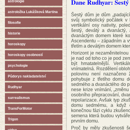
Dane Rudhyar: Šest
astrologie
astroložka Lukášková Martina
Šestý dům je dům „padající
svůj symbolický počátek v 
filosofie
vertikální osy nativity, pole
šestý, devátý a dvanáctý, 
historie
dvanáctým domem které ko
Ascendentu – západním a vý
horoskopy
třetím a devátým domem kter
Horizont je nezaměnitelnou 
horoskopy osobností
je nad od toho co je pod z
být hmatatelnější. Vertik
psychologie
vnímatelná. Rozdělení obloh
polovinu není naznačeno ž
Půdorys nakladatelství
pohybuje z třetího domu d
sedmého a dvanáctého do pr
Rudhyar
nese krize vnímání, „změnu
osobního přepracování, dvan
surrealismus
repolarizace. Avšak typ zk
domu sedmému, a když č
TransForMotor
konečnou fázi cyklu zkušeno
semena která budou vytváře
Trigon
prvním domu.
Proč by měly zkušenosti 