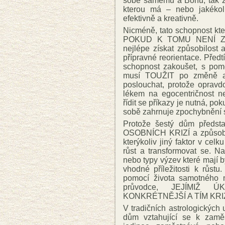
sobě samému a Bohu, tak ž
kterou má – nebo jakékol
efektivně a kreativně.
Nicméně, tato schopnost kte
POKUD K TOMU NENÍ ZPŮ
nejlépe získat způsobilost
přípravné reorientace. Před
schopnost zakoušet, s pomo
musí TOUŽIT po změně a r
poslouchat, protože opravd
lékem na egocentričnost n
řídit se příkazy je nutná, po
sobě zahrnuje zpochybnění 
Protože šestý dům předst
OSOBNÍCH KRIZÍ a způsobu 
kterýkoliv jiný faktor v celk
růst a transformovat se. N
nebo typy výzev které mají 
vhodné příležitosti k růstu
pomocí života samotného n
průvodce, JEJÍMIŽ 
KONKRÉTNĚJŠÍ A TÍM KRI
V tradičních astrologických
dům vztahující se k zamě