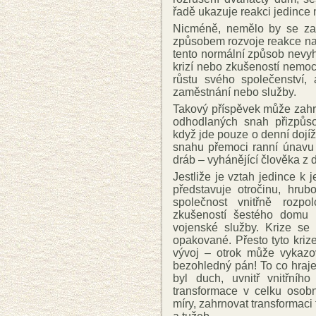
řadě ukazuje reakci jedince 
Nicméně, nemělo by se zap
způsobem rozvoje reakce na
tento normální způsob nevy
krizí nebo zkušeností nemoci
růstu svého společenství,
zaměstnání nebo služby.
Takový příspěvek může zahr
odhodlaných snah přizpůs
když jde pouze o denní doj
snahu přemoci ranní únavu 
dráb – vyhánějící člověka z d
Jestliže je vztah jedince k 
představuje otročinu, hrub
společnost vnitřně rozpo
zkušeností šestého domu 
vojenské služby. Krize se 
opakované. Přesto tyto kriz
vývoj – otrok může vykazov
bezohledný pán! To co hraje 
byl duch, uvnitř vnitřníh
transformace v celku osobn
míry, zahrnovat transformaci 