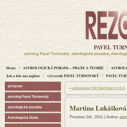
PAVEL TUR
astrolog Pavel Turnovský, astrologická poradna, Astrolog
Home
ASTROLOGICKÁ PORADA – PRAXE A TEORIE
ASTROL
Jak a kde nás najdete
výtvarník PAVEL TURNOVSKÝ
PAVEL TURN
alchymie
«
astrologický SW StarFisher 0.8.5.4
astrolog Pavel Turnovský
Martina Lukášková
astrologická poradna
Prosinec 5th, 2011 | Author
adm
Astrologická škola