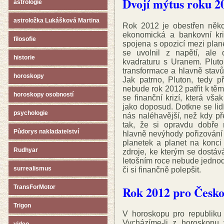
Dvojí mýtus roku 2
astrologie
astroložka Lukášková Martina
Rok 2012 je obestřen někol
ekonomická a bankovní kri
filosofie
spojena s opozicí mezi plan
se uvolnil z napětí, ale d
historie
kvadraturu s Uranem. Pluto 
transformace a hlavně stavů
horoskopy
Jak patrno, Pluton, tedy p
nebude rok 2012 patřit k tě
horoskopy osobností
se finanční krizí, která vša
jako doposud. Dotkne se lidí
psychologie
nás naléhavější, než kdy př
tak, že si opravdu dobře 
Půdorys nakladatelství
hlavně nevýhody pořizování 
planetek a planet na konci
Rudhyar
zdroje, ke kterým se dostáv
letošním roce nebude jedno
surrealismus
či si finančně polepšit.
Rok 2012 pro Česko
TransForMotor
Trigon
V horoskopu pro republiku 
Vycházíme-li z horoskopu 