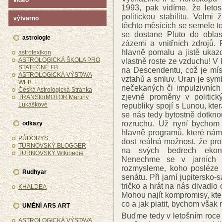
video
1993, pak vidíme, že let
politickou stabilitu. Velm
výtvarno
těchto měsících se semele to
se dostane Pluto do oblas
astrologie
zázemí a vnitřních zdrojů.
hlavně pomalu a jistě ukazo
astrolexikon
ASTROLOGICKÁ ŠKOLA PRO
vlastně roste ze vzduchu! V 
STATEČNÉ FB
na Descendentu, což je mís
ASTROLOGICKÁ VÝSTAVA
vztahů a smluv. Uran je sym
WEB
nečekaných či impulzivních
Česká Astrologická Stránka
zjevné proměny v politic
TRANSforMOTOR Martiny
Lukáškové
republiky spojí s Lunou, kt
se nás tedy bytostně dotkno
rozruchu. Už nyní bychom 
odkazy
hlavně programů, které nám j
PŮDORYS
dost reálná možnost, že pro
TURNOVSKÝ BLOGGER
na svých bedrech ekonom
TURNOVSKÝ Wikipedie
Nenechme se v jarních m
rozmysleme, koho posléze vo
Rudhyar
senátu. Při jarní jupitersko-
tričko a hrát na nás divadlo o
KHALDEA
Mohou najít kompromisy, kt
co a jak platit, bychom však
UMĚNÍ ARS ART
Buďme tedy v letošním roce
ASTROLOGICKÁ VÝSTAVA