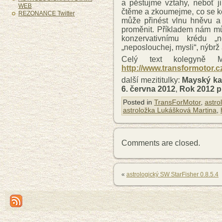
a pěstujme vztahy, neboť j
WEB
čtěme a zkoumejme, co se ko
REZONANCE Twitter
může přinést vlnu hněvu a 
proměnit. Příkladem nám mů
konzervativnímu krédu „n
„neposlouchej, mysli“, nýbrž
Celý text kolegyně M
http://www.transformotor.
další mezititulky:
Mayský ka
6. června 2012
,
Rok 2012 p
Posted in
TransForMotor
,
astro
astroložka Lukášková Martina
,
Comments are closed.
«
astrologický SW StarFisher 0.8.5.4