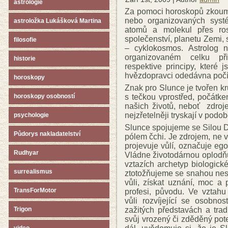
astrologie
Za pomoci horoskopů zkouma
nebo organizovaných systé
astroložka Lukášková Martina
atomů a molekul přes rostl
společenství, planetu Zemi, 
filosofie
– cyklokosmos. Astrolog 
organizovaném celku př
historie
respektive principy, které
hvězdopravci odedávna počít
horoskopy
Znak pro Slunce je tvořen k
s tečkou vprostřed, počátke
horoskopy osobností
našich životů, neboť zdroj
nejzřetelněji tryskají v podob
psychologie
Slunce spojujeme se Silou D
Půdorys nakladatelství
pólem čchi. Je zdrojem, ne v
projevuje vůlí, označuje ego,
Rudhyar
Vládne životodárnou oplodňu
vztazích archetyp biologick
surrealismus
ztotožňujeme se snahou nes
vůli, získat uznání, moc a
TransForMotor
profesi, původu. Ve vztahu
vůli rozvíjející se osobno
zažitých představách a tradi
Trigon
svůj vrozený či zděděný pot