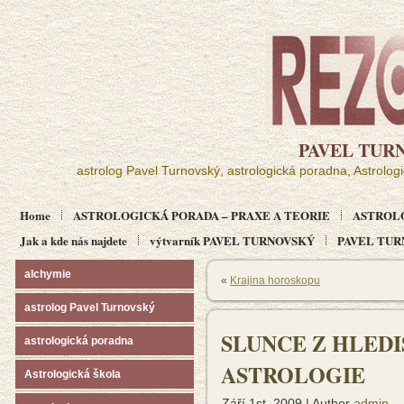
PAVEL TUR
astrolog Pavel Turnovský, astrologická poradna, Astrolog
Home
ASTROLOGICKÁ PORADA – PRAXE A TEORIE
ASTROL
Jak a kde nás najdete
výtvarník PAVEL TURNOVSKÝ
PAVEL TURN
alchymie
«
Krajina horoskopu
astrolog Pavel Turnovský
SLUNCE Z HLED
astrologická poradna
ASTROLOGIE
Astrologická škola
Září 1st, 2009 | Author
admin