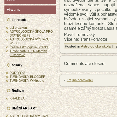
dál, uvědomuje si, že je S
video
naznačena šance napojit 
symbolizovaný zpočátku g
výtvarno
vědomě svoji vůli a bohatství
hvězdou stojící symbolick
astrologie
hrozí těsnou konjunkcí Slu
astrolexikon
osaměle zářný filosof Ladisl
ASTROLOGICKÁ ŠKOLA PRO
Pavel Turnovský
STATEČNÉ FB
Více na: TransForMotor
ASTROLOGICKÁ VÝSTAVA
WEB
Posted in
Astrologická škola
| T
Česká Astrologická Stránka
TRANSforMOTOR Martiny
Lukáškové
Comments are closed.
odkazy
PŮDORYS
TURNOVSKÝ BLOGGER
«
Krajina horoskopu
TURNOVSKÝ Wikipedie
Rudhyar
KHALDEA
UMĚNÍ ARS ART
ASTROLOGICKÁ VÝSTAVA