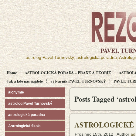
PAVEL TUR
astrolog Pavel Turnovský, astrologická poradna, Astrolog
Home
ASTROLOGICKÁ PORADA – PRAXE A TEORIE
ASTROL
Jak a kde nás najdete
výtvarník PAVEL TURNOVSKÝ
PAVEL TURN
alchymie
Posts Tagged ‘astro
astrolog Pavel Turnovský
astrologická poradna
ASTROLOGICKÉ 
Astrologická škola
Prosinec 15th, 2012 | Author
ad