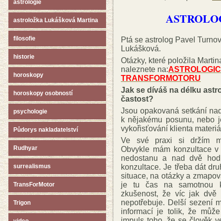
astrologie
ASTROLO
astroložka Lukášková Martina
filosofie
Ptá se astrolog Pavel Turno
Lukášková.
historie
Otázky, které položila Mart
naleznete na:
ASTROLOGIC
horoskopy
TRANSFORMOTORU
Jak se díváš na délku astr
horoskopy osobností
častost?
Jsou opakovaná setkání nad
psychologie
k nějakému posunu, nebo je
vykořisťování klienta materiá
Půdorys nakladatelství
Ve své praxi si držím ma
Rudhyar
Obvykle mám konzultace v 
nedostanu a nad dvě hodi
konzultace. Je třeba dát dr
surrealismus
situace, na otázky a zmapov
je tu čas na samotnou ko
TransForMotor
zkušenost, že víc jak dvě 
nepotřebuje. Delší sezení 
Trigon
informací je tolik, že může
impuls toho, že se člověk ve