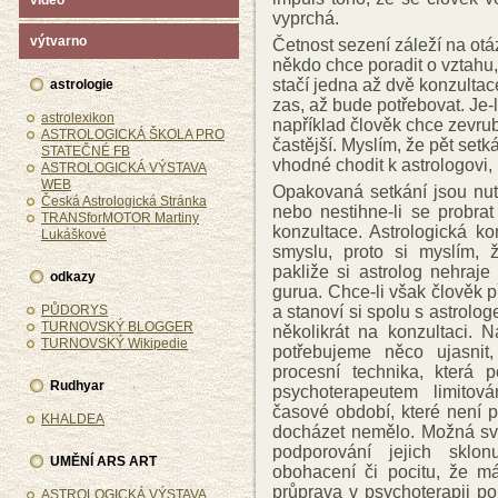
video
vyprchá.
výtvarno
Četnost sezení záleží na otáz
někdo chce poradit o vztahu,
stačí jedna až dvě konzultace
astrologie
zas, až bude potřebovat. Je-l
astrolexikon
například člověk chce zevru
ASTROLOGICKÁ ŠKOLA PRO
častější. Myslím, že pět set
STATEČNÉ FB
vhodné chodit k astrologovi,
ASTROLOGICKÁ VÝSTAVA
WEB
Opakovaná setkání jsou nutn
Česká Astrologická Stránka
nebo nestihne-li se probra
TRANSforMOTOR Martiny
konzultace. Astrologická k
Lukáškové
smyslu, proto si myslím, ž
pakliže si astrolog nehraj
odkazy
gurua. Chce-li však člověk p
a stanoví si spolu s astrolo
PŮDORYS
TURNOVSKÝ BLOGGER
několikrát na konzultaci. 
TURNOVSKÝ Wikipedie
potřebujeme něco ujasnit
procesní technika, která p
Rudhyar
psychoterapeutem limitov
časové období, které není 
KHALDEA
docházet nemělo. Možná svý
podporování jejich sklon
UMĚNÍ ARS ART
obohacení či pocitu, že 
průprava v psychoterapii po
ASTROLOGICKÁ VÝSTAVA