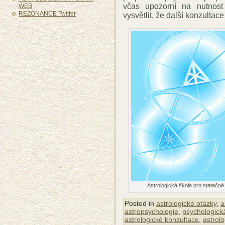
včas upozorní na nutnost
WEB
REZONANCE Twitter
vysvětlit, že další konzultac
Astrologická škola pro statečné
Posted in
astrologické otázky
,
a
astropsychologie
,
psychologická
astrologické konzultace
,
astrol