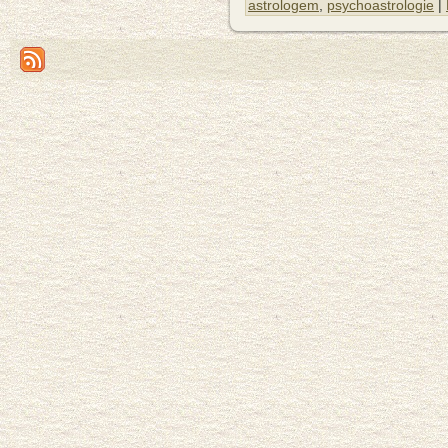
astrologem
,
psychoastrologie
|