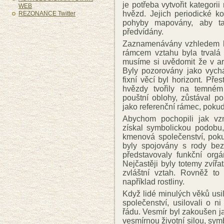
je potřeba vytvořit kategori
WEB
hvězd. Jejich periodické k
REZONANCE Twitter
pohyby mapovány, aby t
předvídány.
Zaznamenávány vzhledem 
rámcem vztahu byla trvalá
musíme si uvědomit že v ar
Byly pozorovány jako vychá
fixní věcí byl horizont. Pře
hvězdy tvořily na temném
pouštní oblohy, zůstával po 
jako referenční rámec, pokud
Abychom pochopili jak vz
získal symbolickou podobu
kmenová společenství, poku
byly spojovány s rody bez
představovaly funkční or
Nejčastěji byly totemy zvířat
zvláštní vztah. Rovněž to 
například rostliny.
Když lidé minulých věků usilo
společenství, usilovali o n
řádu. Vesmír byl zakoušen j
vesmírnou životní silou, sym