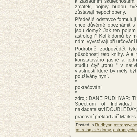
k základním skutečnostem, 
zmatek, pojmy budou zvěč
zůstávají nepochopeny.
Předešlé odstavce formulují
chce důvěrně obeznámit s 
jsou domy? Jak ten pojem 
astrologii? Kolik domů by m
námi vyvstávají při určování
Podrobně zodpovědět tyt
působnosti této knihy. Ale
konstatováno jasně a jedn
studiu čtyř „rohů “ v nati
vlastností které by měly b
používány nyní.
*
pokračování
*
zdroj: DANE RUDHYAR: 
Spectrum of Individual
nakladatelství DOUBLEDAY,
pracovní překlad Jiří Markes
Posted in
Rudhyar
,
astropsycho
astrologické domy
,
astropsycho