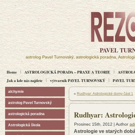
PAVEL TUR
astrolog Pavel Turnovský, astrologická poradna, Astrolog
Home
ASTROLOGICKÁ PORADA – PRAXE A TEORIE
ASTROL
Jak a kde nás najdete
výtvarník PAVEL TURNOVSKÝ
PAVEL TURN
alchymie
«
Rudhyar: Astrologické domy část 1
astrolog Pavel Turnovský
Rudhyar: Astrologi
astrologická poradna
Prosinec 15th, 2012 | Author
ad
Astrologická škola
Astrologie ve starých dob