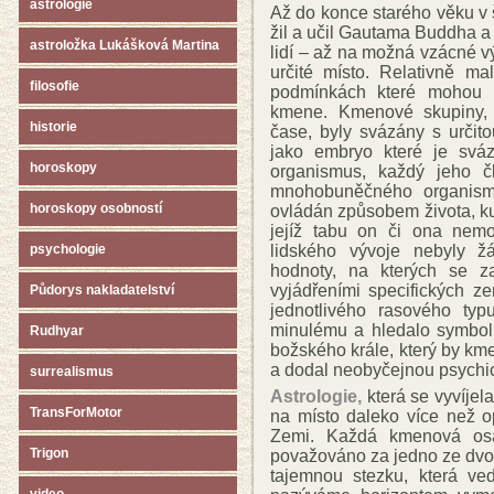
astrologie
Až do konce starého věku v š
žil a učil Gautama Buddha 
astroložka Lukášková Martina
lidí – až na možná vzácné v
určité místo. Relativně mal
filosofie
podmínkách které mohou b
kmene. Kmenové skupiny, z
historie
čase, byly svázány s určito
jako embryo které je svá
horoskopy
organismus, každý jeho č
mnohobuněčného organism
horoskopy osobností
ovládán způsobem života, ku
jejíž tabu on či ona nemo
lidského vývoje nebyly žá
psychologie
hodnoty, na kterých se za
vyjádřeními specifických z
Půdorys nakladatelství
jednotlivého rasového typ
minulému a hledalo symbol
Rudhyar
božského krále, který by kme
a dodal neobyčejnou psychi
surrealismus
Astrologie,
která se vyvíjel
TransForMotor
na místo daleko více než o
Zemi. Každá kmenová osad
Trigon
považováno za jedno ze dvou
tajemnou stezku, která v