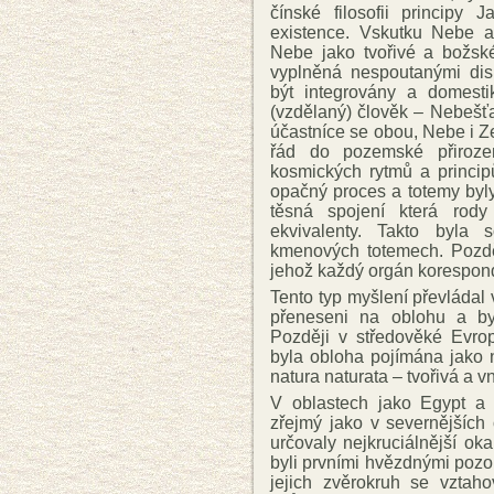
čínské filosofii principy
existence. Vskutku Nebe a
Nebe jako tvořivé a božs
vyplněná nespoutanými dis
být integrovány a domes
(vzdělaný) člověk – Nebešťan
účastníce se obou, Nebe i Z
řád do pozemské přirozen
kosmických rytmů a princip
opačný proces a totemy byl
těsná spojení která rody
ekvivalenty. Takto byla
kmenových totemech. Pozdě
jehož každý orgán korespon
Tento typ myšlení převládal 
přeneseni na oblohu a by
Později v středověké Evrop
byla obloha pojímána jako 
natura naturata – tvořivá a v
V oblastech jako Egypt a 
zřejmý jako v severnějších
určovaly nejkruciálnější ok
byli prvními hvězdnými pozo
jejich zvěrokruh se vztah