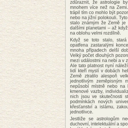
zdůraznit, že astrologie 
mnohem více než na Zemi. 
trápil tím co mohlo být poz
nebo na jižní polokouli. Tyt
stalo známým že Země je k
dalšími planetami – až když
na oblohu velmi rozdílně.
Když se toto stalo, stará
opatřena zastaralými konce
mnoha případech delší dob
Velký počet dlouhých pozoro
mezi událostmi na nebi a v z
Ale tato platnost nyní nálež
lidí kteří myslí v dobách h
Země ztratilo alespoň ve
jednotlivým zeměpisným m
nepůsobí místně nebo na k
kmenové vazby, individuali
nich jsou ve skutečnosti s
podmínkách nových univerz
křesťanství a islámu, zako
jednotlivce.
Jestliže se astrologům ne
duchovní, intelektuální a spo