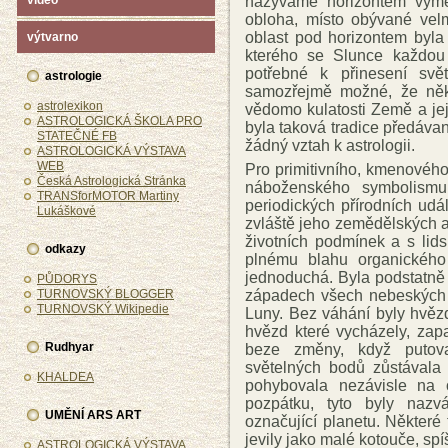
nazýváme horizontem vymez
video
obloha, místo obývané velm
oblast pod horizontem byla
výtvarno
kterého se Slunce každou 
potřebné k přinesení svě
astrologie
samozřejmě možné, že něk
astrolexikon
vědomo kulatosti Země a jej
ASTROLOGICKÁ ŠKOLA PRO
byla taková tradice předávan
STATEČNÉ FB
žádný vztah k astrologii.
ASTROLOGICKÁ VÝSTAVA
WEB
Pro primitivního, kmenového 
Česká Astrologická Stránka
náboženského symbolismu,
TRANSforMOTOR Martiny
periodických přírodních udál
Lukáškové
zvláště jeho zemědělských a
životních podmínek a s li
odkazy
plnému blahu organického 
jednoduchá. Byla podstatně
PŮDORYS
západech všech nebeských t
TURNOVSKÝ BLOGGER
TURNOVSKÝ Wikipedie
Luny. Bez váhání byly hvěz
hvězd které vycházely, zap
Rudhyar
beze změny, když putoval
světelných bodů zůstávala 
KHALDEA
pohybovala nezávisle na 
pozpátku, tyto byly nazv
UMĚNÍ ARS ART
označující planetu. Některé
jevily jako malé kotouče, sp
ASTROLOGICKÁ VÝSTAVA