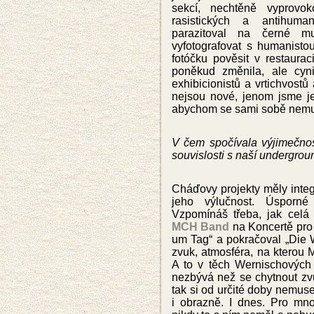
sekcí, nechtěně vyprovok
rasistických a antihuman
parazitoval na černé mu
vyfotografovat s humanist
fotóčku pověsit v restaurac
poněkud změnila, ale cyni
exhibicionistů a vrtichvost
nejsou nové, jenom jsme je
abychom se sami sobě nemu
V čem spočívala výjimečno
souvislo
sti s naší undergro
Cháďovy projekty měly integ
jeho výlučnost. Úsporné
Vzpomínáš třeba, jak celá
MCH Band
na Koncertě pro 
um Tag“ a pokračoval „Die We
zvuk, atmosféra, na kterou M
A to v těch Wernischových 
nezbývá než se chytnout zvu
tak si od určité doby nemuse
i obrazně. I dnes. Pro mno