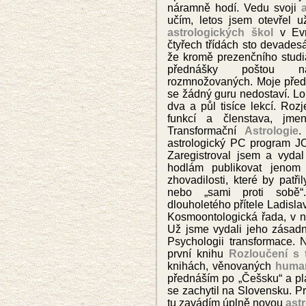
náramně hodí. Vedu svoji
učím, letos jsem otevřel u
astrologických škol
v Evr
čtyřech třídách sto devades
že kromě prezenčního studi
přednášky poštou na
rozmnožovaných. Moje předn
se žádný guru nedostaví. Loni
dva a půl tisíce lekcí. Roz
funkcí a členstava, jm
Transformační
Astrologie
.
astrologick
ý PC program 
Zaregistroval jsem a vydal
hodlám publikovat jenom 
zhovadilosti, které by patř
nebo „sami proti sobě“.
dlouholetého přítele
Ladisla
Kosmoontologická řada, v
n
Už jsme vydali jeho zásadn
Psychologii transformace.
N
první knihu
Rozloučení s t
knihách, věnovaných
human
přednáším po „Češsku“ a pl
se zachytil na Slovensku. Pr
tu zavádím úplně novou
astr