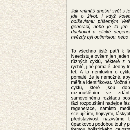
Jak vnímáš dnešní svět s je
jde o život, i když kole
bolševismu příšerným Ve
generací, nebo je to je
duchovní a etické degener
hvězdy být optimistou, nebo 
To všechno jistě patří k f
Neexistuje ovšem jen jeden
různých cyklů, některé z ni
rychlé, jiné pomalé. Jedny trv
let. A to nemluvím o cykle
pomalé, že je nemožné, aby
měřit a identifikovat. Možná 
cyklů, které jsou dop
rozpouštěním ve zdánl
samovolnému rozkladu pos
fázi rozpouštění nadejde fá
regenerace, namísto medi
scelujícími, hojivými, lásky
představivosti nazýváme 
úpadkovou podobou touhy po 
formou holistického, celos