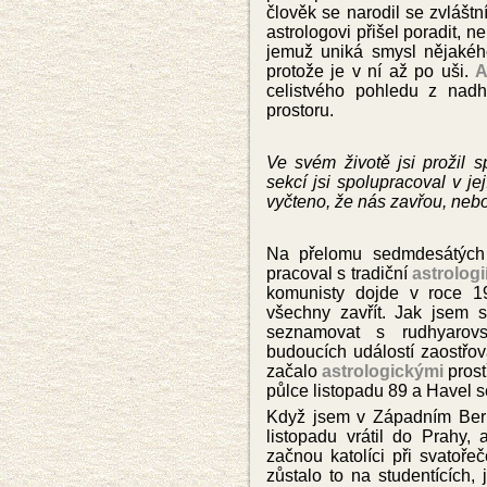
člověk se narodil se zvláštní
astrologovi přišel poradit, n
jemuž uniká smysl nějakého
protože je v ní až po uši.
A
celistvého pohledu z nadh
prostoru.
Ve svém životě jsi prožil 
sekcí jsi spolupraco
val v je
vyčteno, že nás zavřou, neb
Na přelomu sedmdesátých 
pracoval s tradiční
astrologi
komunisty dojde v roce 1
všechny zavřít. Jak jsem 
seznamovat s
rudhyarov
budoucích událostí zaostřo
začalo
astrologickými
prost
půlce
listopadu 89 a Havel 
K
dyž jsem v Západním Berl
listopadu vrátil do Prahy,
začnou katolíci při svatoře
zůstalo to na studentících,