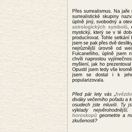
Přes surrealismu
s. Na jaře
surrealistické skupiny na
úplně jiný, svobodný a ote
astrologických symbolů
,
mystický, kter
ý se v té dob
producírovat. Tohle setkání 
jsem se pak přes dvě desítky
nejrůznější úrovně od wei
Fulcanelliho, úplně jsem 
chvíli naprostou vyjímečno
myšlení, jak ho prezentova
Opustil jsem tedy vše kromě
jsem se dostal i k jeho 
popularizovala.
Před pár lety vás „
hvězdo
diváky večerního pořadu a k
osudech jste mluvili. Ty j
výklady nejvěrohodnější
horoskopů
geometrie a mat
zkušenosti?