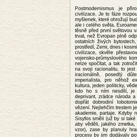
Postmodernismus je přiro
civilizace. Je to fáze roz
myšlenek, které ohrožují bu
ale i celého světa. Euroamer
těsně před první světovou vá
trvat, než Evropan plně odp
ostatních živých bytostech, 
prostředí, Zemi, dnes i kosm
civilizace, skvěle přestav
vojensko-průmyslového ko
nelze spočítat, a tak zotroči
na svoji racionalitu, to jes
iracionálně, posedlý důl
imperialista, pro něhož ex
kultura, jeden politicky, vě
kdo ho s ním nesdílí, je p
deprivant, zrádce národa a
dopřát dobrodiní lobotomi
vězení. Nejlehčím trestem je
akademie, partaje. Kdyby n
Sisyfos směli (už by si také
aby věděli, jakého zmetka, 
vzor), zase by planuly hran
procesy by jim dodávaly po