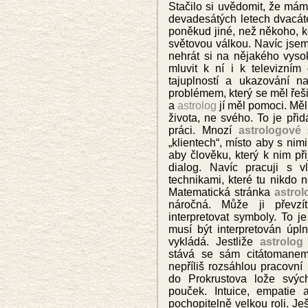
Stačilo si uvědomit, že mám 
devadesátých letech dvacátéh
poněkud jiné, než někoho, k
světovou válkou. Navíc jsem 
nehrát si na nějakého vyso
mluvit k ní i k televizní
tajuplností a ukazování n
problémem, který se mě
l ře
a
astrolog
jí měl pomoci. Měl
života, ne
svého. To je při
práci. Mnozí
astrologové
s
„klientech“, místo aby s ni
aby člověku, který k nim př
dialog. Navíc pracuji s vl
technikami, které tu nikdo
Matematická stránka
astrol
náročná. Může ji převzí
interpretovat symboly.
To j
musí být interpretován úpl
vykládá. Jestliže
astrolog
stává se sám citátomane
nepříliš rozsáhlou pracovní 
do Prokrustova lože svýc
pouček. Intuice, empatie 
pochopitelně velkou roli. Ješt