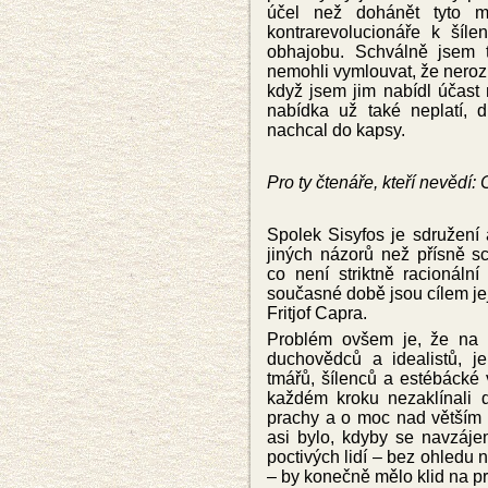
účel než dohánět tyto ma
kontrarevolucionáře k šíle
obhajobu. Schválně jsem t
nemohli vymlouvat, že nerozu
když jsem jim nabídl účast
nabídka už také neplatí, 
nachcal do kapsy.
Pro ty čtenáře, kteří nevědí:
Spolek Sisyfos je sdružení
jiných názorů než přísně sci
co není striktně racionáln
současné době jsou cílem je
Fritjof Capra.
Problém ovšem je, že na t
duchovědců a idealistů, j
tmářů, šílenců a estébácké
každém kroku nezaklínali 
prachy a o moc nad větším 
asi bylo, kdyby se navzájem
poctivých lidí – bez ohledu n
– by konečně mělo klid na pr