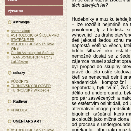
video
těch dávných let?
výtvarno
Hudebníky a muziku tehdejší
astrologie
– lze rozdělit nejméně na 
povolenou, tj. z hlediska soc
astrolexikon
vyhovující, za druhé otevř
ASTROLOGICKÁ ŠKOLA PRO
STATEČNÉ FB
třetí jakousi šedou zónu m
ASTROLOGICKÁ VÝSTAVA
naprostá většina všech, kte
WEB
bdělo šilhavé oko establ
Česká Astrologická Stránka
nemožné dostat se z šedé
TRANSforMOTOR Martiny
zájemce musel spáchat opra
Lukáškové
byl propad do skupiny otev
právě do této ostře sledova
odkazy
kteří se nenechali oslnit s
PŮDORYS
akademické kompoziční p
TURNOVSKÝ BLOGGER
nepohrdali, byli tvůrčí, živ
TURNOVSKÝ Wikipedie
dělilo od undergroundu, byl
pro pár zasvěcených a nakone
Rudhyar
se estétstvím oslnit dali, o
alternativní image předstíral
KHALDEA
bigotních kašpárků, která m
tak sloužit jako mlžná clon
UMĚNÍ ARS ART
od procesu s undergroundem
pořekadlo: „blbej jako muzi
ASTROLOGICKÁ VÝSTAVA