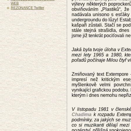
WEB
výlevy některých poprockerů
REZONANCE Twitter
obviňováním „Plastiků“, že
nadávala unisono s esťáky 
undergroundu do lůzy! Estab
kašpaři zůstali. Stačí se po
stále stejná strašidla, dnes 
jsme již tenkrát pociťovali ne
Jaká byla tvoje úloha v Exte
mezi lety 1965 a 1980, kte
pořadů počínaje Milou čtyř v
Zmiňovaný text Extempore – 
impresí než kritickým es
myšlenkově velmi povrchn
vynikající grafickou podobu.
kterým i dnes nemohu nepřiz
V listopadu 1981 v člensk
Chadima
k rozpadu Extempo
podmínky, za jakých se
muzi
co si muzikanti dělají mez
pozérství, přílišná spokojeno