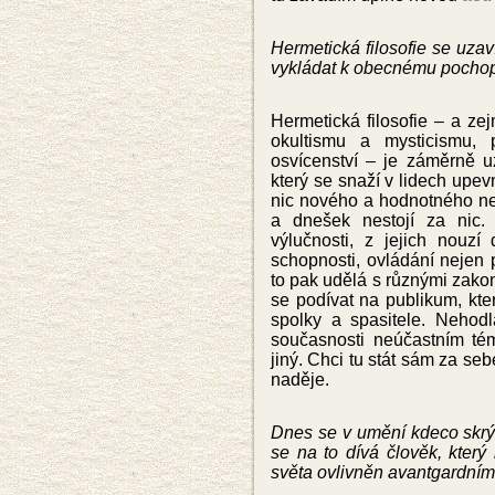
Hermetická filosofie se uzav
vykládat k obecnému pochope
Hermetická filosofie – a z
okultismu a mysticismu, 
osvícenství – je záměrně u
který se snaží v lidech upev
nic nového a hodnotného nel
a dnešek nestojí za nic.
výlučnosti, z jejich nouzí 
schopnosti, ovládání nejen 
to pak udělá s různými zakom
se podívat na publikum, kter
spolky a spasitele. Nehod
současnosti neúčastním té
jiný. Chci tu stát sám za seb
naděje.
Dnes se v umění kdeco skr
se n
a to dívá člověk, kter
světa ovlivněn avantgardním