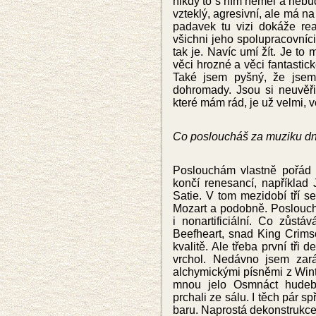
nikdy to s ním neměl a nebu
vzteklý, agresivní, ale má na
padavek tu vizi dokáže rea
všichni jeho spolupracovníci
tak je. Navíc umí žít. Je to
věci hrozné a věci fantastick
Také jsem pyšný, že jse
dohromady. Jsou si neuvěři
které mám rád, je už velmi, v
Co posloucháš za muziku dne
Poslouchám vlastně pořád 
končí renesancí, napříkla
Satie. V tom mezidobí tří set
Mozart a podobně. Poslouchám
i nonartificiální. Co zůst
Beefheart, snad King Crims
kvalitě. Ale třeba první tři
vrchol. Nedávno jsem zar
alchymickými písněmi z Win
mnou jelo Osmnáct hudebn
prchali ze sálu. I těch pár 
baru. Naprostá dekonstrukce.