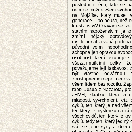
poslední z těch, kdo se n
nebude možné všem svobodn
na Mojžíše, který musel vl
generace – po poušti, než h
křesťanství? Obávám se, že 
státním náboženstvím, je to
zmírní nějaký opravdo
institucionalizovaná podoba 
původní velmi nepohodlné f
schopna jen opravdu svobodn
osobnost, která rezonuje s
všezahrnujícími celky,
považujeme její laskavost z
být vlastně odvážnou re
zpřístupněním nepojmenovat
všem lidem bez rozdílu. Zap
rabbi Ješua z Nazareta, pro
JHVH, zkratku, která znam
mladosti, vyvrcholení, kriz
cyklů, ten, který je nad všem
ten který je myšlenkou a zá
všech cyklů, ten, který je kr
cyklů, tedy ten, který jedin
stát se jeho syny a dcera
připodobnit? Co o něm vím