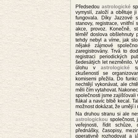
Předsedou
astrologické
spo
vymyslí, založí a obětuje j
fungovala. Díky Jazzové s
stanovy, registrace, vnitřní 
akce, provoz. Konečně, 
téměř doslova obšlehnuty p
tehdy nebyl a víme, jak slo
nějaké zájmové společnos
zaregistrovány. Trvá to do
registraci periodických p
šedesátých let nezměnilo. V
úlohu v
astrologické
spo
zkušeností se organizova
komisemi přežila. Do funkcí 
nechtějí vykonávat, ale cht
měli čím vytahovat. Nakonec
společnosti jsme zajišťovali 
flákal a navíc blbě kecal. T
možnost dokázat, že umějí i 
Na druhou stranu si ale nes
astrologickou
společnost, 
veřejnosti, řídit schůze
přednášky, časopisy, mezin
operativně rozhodovat a 