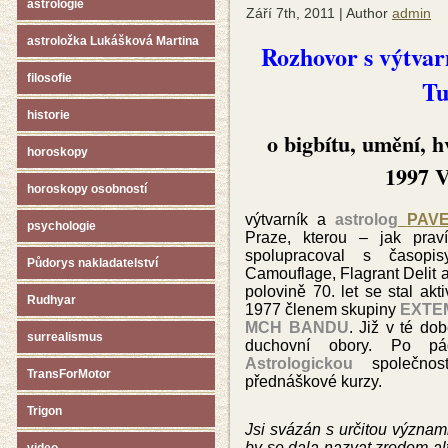
astrologie
Září 7th, 2011 | Author
admin
astroložka Lukášková Martina
Rozhovor s výtva
filosofie
Tu
historie
o bigbítu, umění, h
horoskopy
1997 V
horoskopy osobností
výtvarník
a
astrolog
PAV
psychologie
Praze, kterou – jak prav
spolupracoval s časopis
Půdorys nakladatelství
Camouflage, Flagrant Del
it
a
polovině 70. let se stal ak
Rudhyar
1977 členem skupiny
EXTE
MCH BANDU
. Již v té do
surrealismus
duchovní obory. Po pád
Astrologickou
společnos
TransForMotor
přednáškové kurzy.
Trigon
Jsi svázán s určitou význa
by se dala nazvat zrodem a