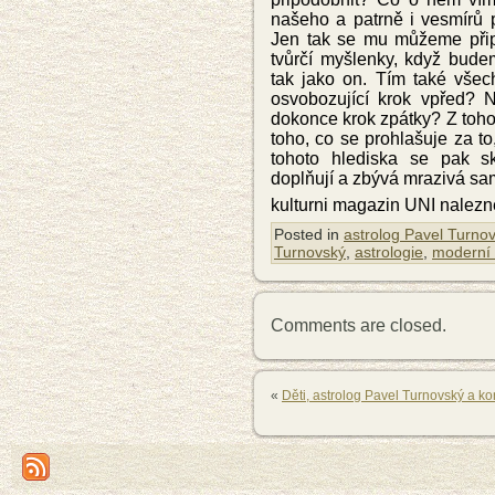
našeho a patrně i vesmírů 
Jen tak se mu můžeme přip
tvůrčí myšlenky, když bude
tak jako on. Tím také všec
osvobozující krok vpřed? 
dokonce krok zpátky? Z tohot
toho, co se prohlašuje za to
tohoto hlediska se pak s
doplňují a zbývá mrazivá sa
kulturni magazin UNI nalez
Posted in
astrolog Pavel Turno
Turnovský
,
astrologie
,
moderní 
Comments are closed.
«
Děti, astrolog Pavel Turnovský a k