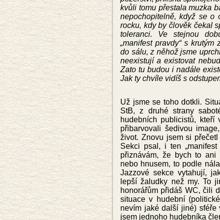
kvůli tomu přestala muzka b
nepochopitelně, když se o
rocku, kdy by člověk čekal
toleranci. Ve stejnou do
„manifest pravdy“ s krutým
do sálu, z něhož jsme uprchl
neexistují a existovat neb
Zato tu budou i nadále exist
Jak ty chvíle vidíš s odstupe
Už jsme se toho dotkli. Sit
StB, z druhé strany sabot
hudebních publicistů, kteří 
přibarvovali šedivou image,
život. Znovu jsem si přečet
Sekci psal, i ten „manifes
přiznávám, že bych to ani
nebo hnusem, to podle nálad
Jazzové sekce vytahují, ja
lepší žaludky než my. To j
honorářům přidáš WC, čili dv
situace v hudební (politické,
nevím jaké další jiné) sféře
jsem jednoho hudebníka čle