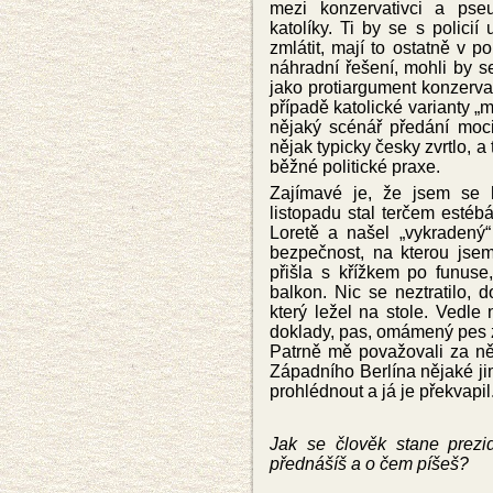
mezi konzervativci a pseu
katolíky. Ti by se s policií
zmlátit, mají to ostatně v p
náhradní řešení, mohli by se
jako protiargument konzervat
případě katolické varianty „m
nějaký scénář předání moci
nějak typicky česky zvrtlo, 
běžné politické pr
axe.
Zajímavé je, že jsem se 
listopadu stal terčem estéb
Loretě a naše
l „vykradený
bezpečnost, na kterou jsem
přišla s křížkem po funuse
balkon. Nic se neztratilo,
který ležel na stole. Vedle
doklady, pas, omámený pes 
Patrně mě považovali za ně
Západního Berlína nějaké jim
prohlédnout a já je překvapil
Jak se
člověk stane prez
přednášíš a o čem píšeš?