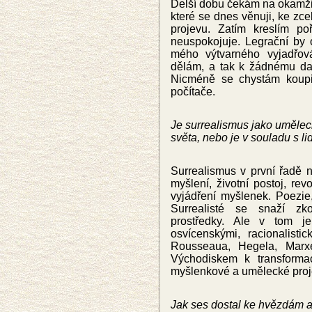
Delší dobu čekám na okamži
které se dnes věnuji, ke z
projevu. Zatím kreslím po
neuspokojuje. Legrační by
mého výtvarného vyjadřov
dělám, a tak k žádnému da
Nicméně se chystám koupit
počítače.
Je surrealismus jako uměle
světa, nebo je v souladu s li
Surrealismus v první řadě 
myšlení, životní postoj, re
vyjádření myšlenek. Poezie
Surrealisté se snaží zko
prostředky. Ale v tom je
osvícenskými, racionalisti
Rousseaua
,
Hegela
,
Mar
Východiskem k transforma
myšlenkové a umělecké proje
Jak ses dostal ke hvězdám a