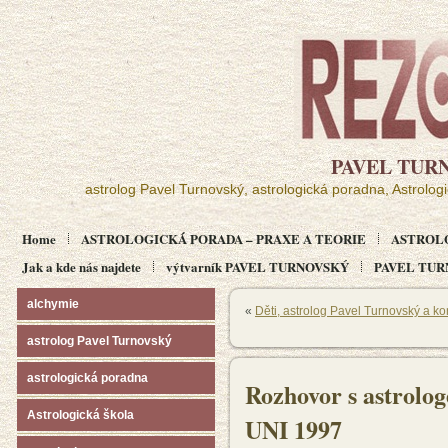
PAVEL TUR
astrolog Pavel Turnovský, astrologická poradna, Astrolog
Home
ASTROLOGICKÁ PORADA – PRAXE A TEORIE
ASTROL
Jak a kde nás najdete
výtvarník PAVEL TURNOVSKÝ
PAVEL TURN
alchymie
«
Děti, astrolog Pavel Turnovský a k
astrolog Pavel Turnovský
astrologická poradna
Rozhovor s astrol
Astrologická škola
UNI 1997