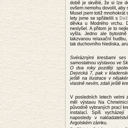
době je skvělé, že si lze d
ovšem nemohu dovolit, aby s
Musel jsem totiž mnohokrát 
lety jsme se spřátelili s
Dež
děvka u Modrého vrchu. D
neslyšel. A přitom je to nej
vyšla. Jedno ale bytostn
takzvanou relaxační hudbu, 
tak duchovního hlediska, ana
Svéráznými kresbami ses 
samostatnou výstavou ve Sk
O dva roky později spole
Dejvická 7, pak v kladensk
ještě na ilustrace v nějak
vlastně nevím, zdali ještě kr
V posledních letech velmi 
měl výstavu Na Chmelnici 
původně vybraných prací kre
instalací. Spíš vycházejí
naposledy v nakladatelst
Argolském zámku.